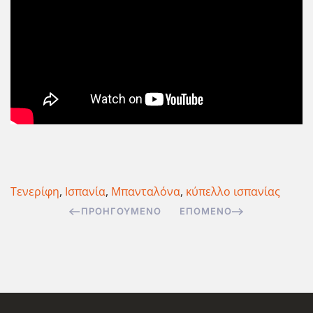
Τενερίφη
,
Ισπανία
,
Μπανταλόνα
,
κύπελλο ισπανίας
ΠΡΟΗΓΟΎΜΕΝΟ
ΕΠΌΜΕΝΟ