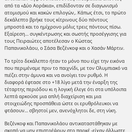
από τα «Δύο Αοράκια», επιδίδονταν σε διαγωνισμό
ατομισμού και κακών επιλογών,. Κάπως έτσι, το πρώτο
δεκάλεπτο βρήκε τους κίτρινους δύο πόντους
μπροστά και το ημίχρονο μόλις τρεις πόντους πίσω.
Εξαίρεση… συγκέντρωσης και σωστής προσέγγισης για
τους Πειραιώτες αποτέλεσαν ο Κώστας
Παπανικολάου, ο Σάσα Βεζένκοφ και ο Χασάν Μάρτιν.
Το τρίτο δεκάλεπτο ήταν το μόνο που είχε την εικόνα
που περιμέναμε πριν το παιχνίδι, με τον Ολυμπιακό να
πιέζει στην άμυνα και να ανοίγει τον ρυθμό. Η
διαφορά έφτασε στο +18 λίγο μετά την έναρξη της
τέταρτης περιόδου κι η λογική έλεγε ότι στα υπόλοιπα
λεπτά αρκούσε μια απλή διαχείριση και μια
στοιχειώδης προσπάθεια ώστε οι ερυθρόλευκοι να
φτάσουν… σβηστοί μεν, ανενόχλητοι δε, στη νίκη.
Βεζένκοφ και Παπανικολάου αντικαταστάθηκαν με
σκοπό να μην επιστρέψουν στο παρκέ -είχαν άλλωστε