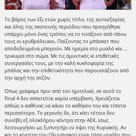
Το βάρος των έξι ετών χωρίς τίτλο, της αυτοεξορίας
και όλης της σκοτεινής περιόδου που προηγήθηκε
υπάρχει μόνο ένας τρόπος να το τινάξουν από πάνω
τους οι ερυθρόλευκοι. Παίζοντας το μπάσκετ που
αποδεδειγμένα μπορούν. Με ηρεμία στο μυαλό και …
τρικυμία στο σώμα. Με τις αμυντικές κι επιθετικές
συνεργασίες τους, με την καλή κυκλοφορία της
μπάλας και την επιθετικότητα που παρουσιάζουν από
την αρχή της σεζόν.
Όπως γράφαμε πριν από τον ημιτελικό, σε αυτό το
Final 4 δεν απαιτείται καμία υπέρβαση. Χρειάζεται
απλώς ο καθένας να κάνει το καθήκον του και τίποτα
περισσότερο. Το γεγονός δε, ότι κάτι τέτοιο δεν
συνέβη εξ ολοκλήρου κόντρα στην ΑΕΚ, ίσως
λειτουργήσει ως ξυπνητήρι εν όψει της Κυριακής. Αν
και το κίνητρο του Ολυμπιακού είναι τόσο μεγάλο που