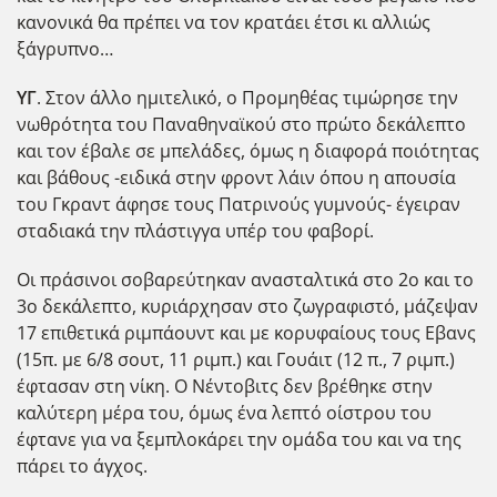
κανονικά θα πρέπει να τον κρατάει έτσι κι αλλιώς
ξάγρυπνο…
ΥΓ
. Στον άλλο ημιτελικό, ο Προμηθέας τιμώρησε την
νωθρότητα του Παναθηναϊκού στο πρώτο δεκάλεπτο
και τον έβαλε σε μπελάδες, όμως η διαφορά ποιότητας
και βάθους -ειδικά στην φροντ λάιν όπου η απουσία
του Γκραντ άφησε τους Πατρινούς γυμνούς- έγειραν
σταδιακά την πλάστιγγα υπέρ του φαβορί.
Οι πράσινοι σοβαρεύτηκαν ανασταλτικά στο 2ο και το
3ο δεκάλεπτο, κυριάρχησαν στο ζωγραφιστό, μάζεψαν
17 επιθετικά ριμπάουντ και με κορυφαίους τους Εβανς
(15π. με 6/8 σουτ, 11 ριμπ.) και Γουάιτ (12 π., 7 ριμπ.)
έφτασαν στη νίκη. Ο Νέντοβιτς δεν βρέθηκε στην
καλύτερη μέρα του, όμως ένα λεπτό οίστρου του
έφτανε για να ξεμπλοκάρει την ομάδα του και να της
πάρει το άγχος.