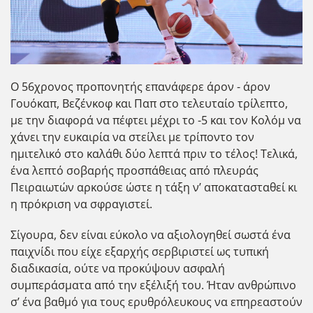
Ο 56χρονος προπονητής επανάφερε άρον - άρον
Γουόκαπ, Βεζένκοφ και Παπ στο τελευταίο τρίλεπτο,
με την διαφορά να πέφτει μέχρι το -5 και τον Κολόμ να
χάνει την ευκαιρία να στείλει με τρίποντο τον
ημιτελικό στο καλάθι δύο λεπτά πριν το τέλος! Τελικά,
ένα λεπτό σοβαρής προσπάθειας από πλευράς
Πειραιωτών αρκούσε ώστε η τάξη ν’ αποκατασταθεί κι
η πρόκριση να σφραγιστεί.
Σίγουρα, δεν είναι εύκολο να αξιολογηθεί σωστά ένα
παιχνίδι που είχε εξαρχής σερβιριστεί ως τυπική
διαδικασία, ούτε να προκύψουν ασφαλή
συμπεράσματα από την εξέλιξή του. Ήταν ανθρώπινο
σ’ ένα βαθμό για τους ερυθρόλευκους να επηρεαστούν