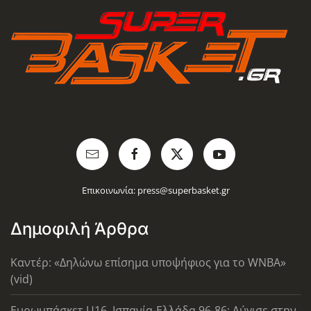
Επικοινωνία:
press@superbasket.gr
Δημοφιλή Άρθρα
Καντέρ: «Δηλώνω επίσημα υποψήφιος για το WNBA»
(vid)
Ευρωμπάσκετ U16, Ισπανία-Ελλάδα 96-86: Λύγισε στην