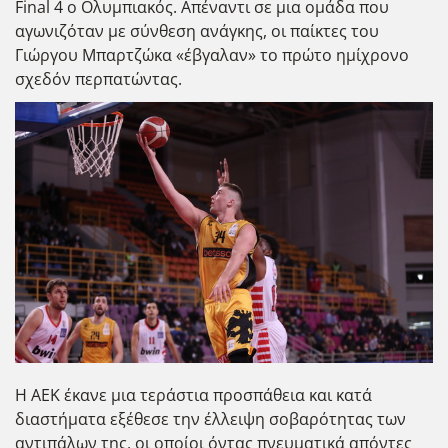
Final 4 o Ολυμπιακός. Απέναντι σε μια ομάδα που
αγωνιζόταν με σύνθεση ανάγκης, οι παίκτες του
Γιώργου Μπαρτζώκα «έβγαλαν» το πρώτο ημίχρονο
σχεδόν περπατώντας.
Η ΑΕΚ έκανε μια τεράστια προσπάθεια και κατά
διαστήματα εξέθεσε την έλλειψη σοβαρότητας των
αντιπάλων της, οι οποίοι όντας πνευματικά απόντες