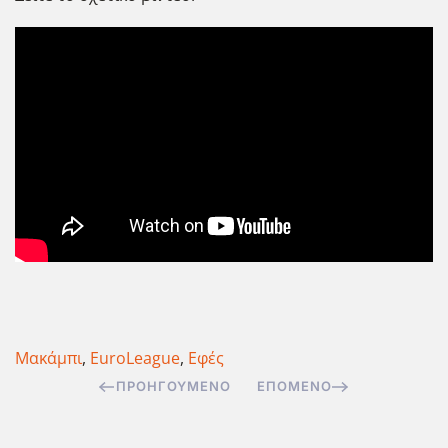
Μακάμπι
,
EuroLeague
,
Εφές
ΠΡΟΗΓΟΎΜΕΝΟ
ΕΠΌΜΕΝΟ