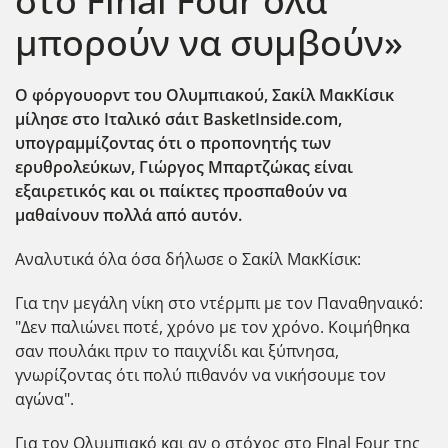
στο Final Four όλα
μπορούν να συμβούν»
Ο φόργουορντ του Ολυμπιακού, Σακίλ ΜακΚίσικ
μίλησε στο Ιταλικό σάιτ BasketInside.com,
υπογραμμίζοντας ότι ο προπονητής των
ερυθρολεύκων, Γιώργος Μπαρτζώκας είναι
εξαιρετικός και οι παίκτες προσπαθούν να
μαθαίνουν πολλά από αυτόν.
Αναλυτικά όλα όσα δήλωσε ο Σακίλ ΜακΚίσικ:
Για την μεγάλη νίκη στο ντέρμπι με τον Παναθηναικό:
"Δεν παλιώνει ποτέ, χρόνο με τον χρόνο. Κοιμήθηκα
σαν πουλάκι πριν το παιχνίδι και ξύπνησα,
γνωρίζοντας ότι πολύ πιθανόν να νικήσουμε τον
αγώνα".
Για τον Ολυμπιακό και αν ο στόχος στο FInal Four της