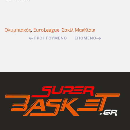
Ολυμπιακός
,
EuroLeague
,
Σακίλ ΜακΚίσικ
ΠΡΟΗΓΟΎΜΕΝΟ
ΕΠΌΜΕΝΟ