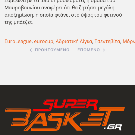
Σύμφωνα με τα ίδια δημοσιεύματα, η ομάδα του
Μαυροβουνίου αναφέρει ότι θα ζητήσει μεγάλη
αποζημίωση, η οποία φτάνει στο ύψος του φετινού
της μπάτζετ.
EuroLeague
,
eurocup
,
Αδριατική Λίγκα
,
Τσεντεβίτα
,
Μόρν
ΠΡΟΗΓΟΎΜΕΝΟ
ΕΠΌΜΕΝΟ