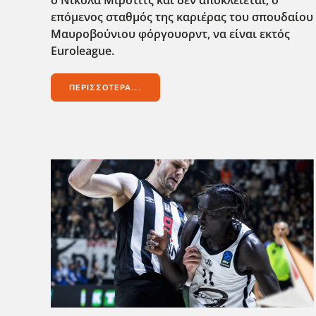
ο Νίκολα Μίροτιτς και δεν αποκλείεται, ο
επόμενος σταθμός της καριέρας του σπουδαίου
Μαυροβούνιου φόργουορντ, να είναι εκτός
Euroleague
.
ΠΕΡΙΣΣΌΤΕΡΑ...