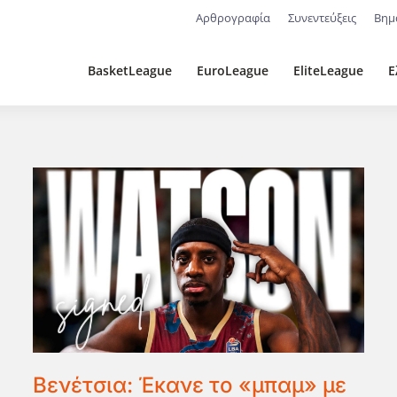
Αρθρογραφία
Συνεντεύξεις
Βημ
BasketLeague
EuroLeague
EliteLeague
Ε
Βενέτσια: Έκανε το «μπαμ» με