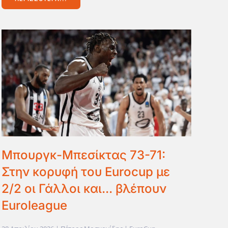
Μπουργκ-Μπεσίκτας 73-71:
Στην κορυφή του Eurocup με
2/2 οι Γάλλοι και... βλέπουν
Euroleague