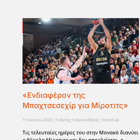
«Ενδιαφέρον της
Μπαχτσεσεχίρ για Μίροτιτς»
11 Ιουνίου 2026
| Γιάννης Γιαννουδάκης |
EuroCup
Τις τελευταίες ημέρες του στην Μονακό διανύει