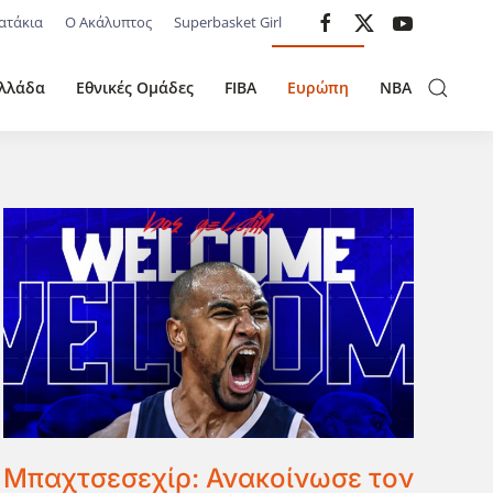
ατάκια
Ο Ακάλυπτος
Superbasket Girl
λλάδα
Εθνικές Ομάδες
FIBA
Ευρώπη
NBA
Μπαχτσεσεχίρ: Ανακοίνωσε τον