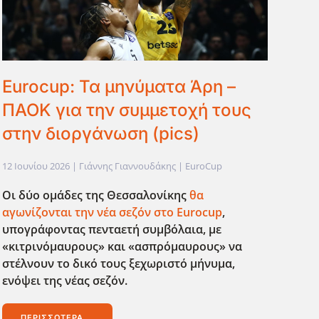
Eurocup: Τα μηνύματα Άρη –
ΠΑΟΚ για την συμμετοχή τους
στην διοργάνωση (pics)
12 Ιουνίου 2026
| Γιάννης Γιαννουδάκης |
EuroCup
Οι δύο ομάδες της Θεσσαλονίκης
θα
αγωνίζονται την νέα σεζόν στο Eurocup
,
υπογράφοντας πενταετή συμβόλαια, με
«κιτρινόμαυρους» και «ασπρόμαυρους» να
στέλνουν το δικό τους ξεχωριστό μήνυμα,
ενόψει της νέας σεζόν.
ΠΕΡΙΣΣΌΤΕΡΑ...