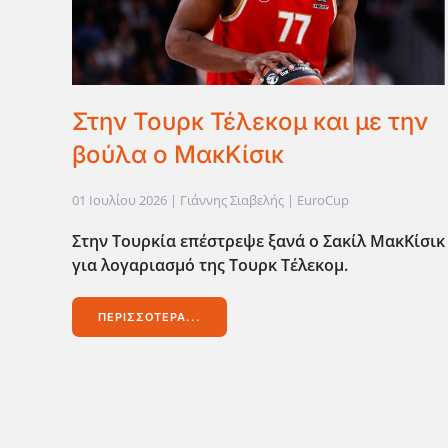
Στην Τουρκ Τέλεκομ και με την
βούλα ο ΜακΚίσικ
01 Ιουλίου 2026
| Γιάννης Σιαβελής |
EuroCup
Στην Τουρκία επέστρεψε ξανά ο Σακίλ ΜακΚίσικ
για λογαριασμό της Τουρκ Τέλεκομ.
ΠΕΡΙΣΣΌΤΕΡΑ...