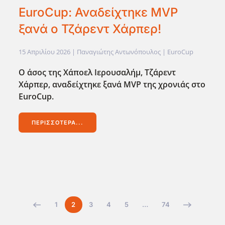
EuroCup: Αναδείχτηκε MVP
ξανά ο Τζάρεντ Χάρπερ!
15 Απριλίου 2026
| Παναγιώτης Αντωνόπουλος |
EuroCup
Ο άσος της Χάποελ Ιερουσαλήμ, Τζάρεντ
Χάρπερ, αναδείχτηκε ξανά MVP της χρονιάς στο
EuroCup.
ΠΕΡΙΣΣΌΤΕΡΑ...
1
2
3
4
5
…
74