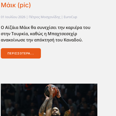
Μάικ (pic)
01 Ιουλίου 2026
| Πέτρος Μοσχονίδης |
EuroCup
Ο Αϊζάια Μάικ θα συνεχίσει την καριέρα του
στην Τουρκία, καθώς η Μπαχτσεσεχίρ
ανακοίνωσε την απόκτησή του Καναδο΄υ.
ΠΕΡΙΣΣΌΤΕΡΑ...