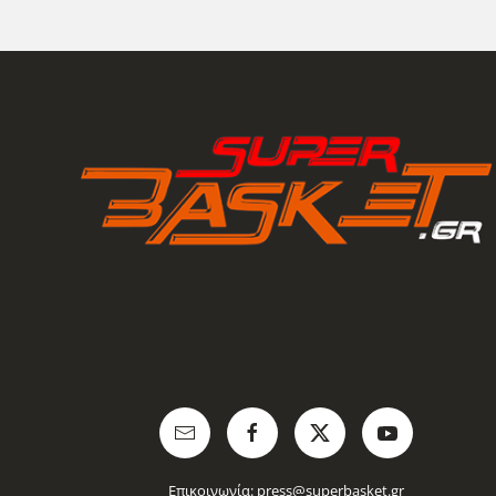
Επικοινωνία:
press@superbasket.gr