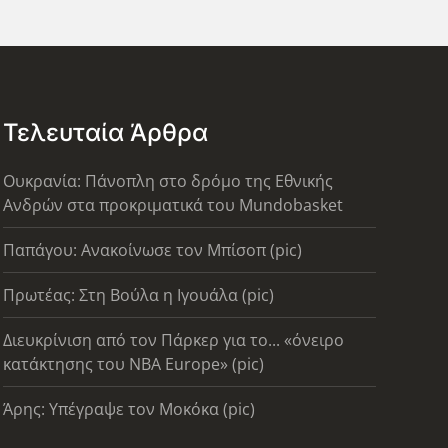
Τελευταία Άρθρα
Ουκρανία: Πάνοπλη στο δρόμο της Εθνικής
Ανδρών στα προκριματικά του Mundobasket
Παπάγου: Ανακοίνωσε τον Μπίσοπ (pic)
Πρωτέας: Στη Βούλα η Ιγουάλα (pic)
Διευκρίνιση από τον Πάρκερ για το... «όνειρο
κατάκτησης του ΝΒΑ Europe» (pic)
Άρης: Υπέγραψε τον Μοκόκα (pic)