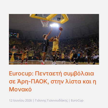
Eurocup: Πενταετή συμβόλαια
σε Άρη-ΠΑΟΚ, στην λίστα και η
Μονακό
12 Ιουνίου 2026
| Γιάννης Γιαννουδάκης |
EuroCup