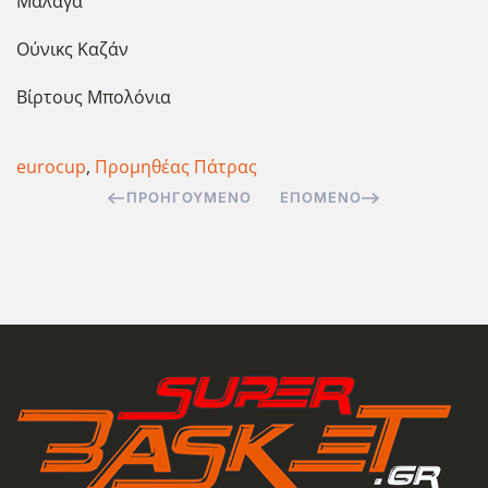
Μάλαγα
Ούνικς Καζάν
Βίρτους Μπολόνια
eurocup
,
Προμηθέας Πάτρας
ΠΡΟΗΓΟΎΜΕΝΟ
ΕΠΌΜΕΝΟ