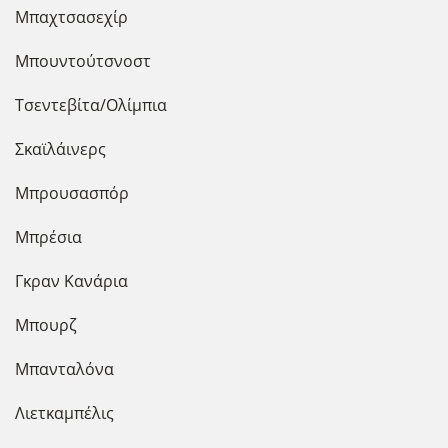
Μπαχτσασεχίρ
Μπουντούτσνοστ
Τσεντεβίτα/Ολίμπια
Σκαϊλάινερς
Μπρουσασπόρ
Μπρέσια
Γκραν Κανάρια
Μπουρζ
Μπανταλόνα
Λιετκαμπέλις