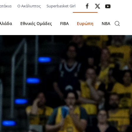
ατάκια
Ο Ακάλυπτος
Superbasket Girl
λλάδα
Εθνικές Ομάδες
FIBA
Ευρώπη
NBA