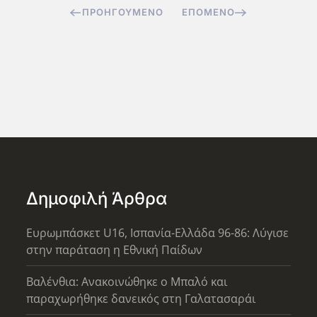
ΠΡΟΗΓΟΎΜΕΝΟ
ΕΠΌΜΕΝΟ
Δημοφιλή Άρθρα
Ευρωμπάσκετ U16, Ισπανία-Ελλάδα 96-86: Λύγισε
στην παράταση η Εθνική Παίδων
Βαλένθια: Ανακοινώθηκε ο Μπαλό και
παραχωρήθηκε δανεικός στη Γαλατασαράι