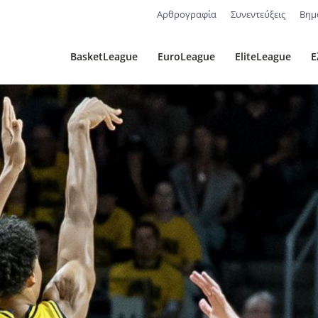
Αρθρογραφία
Συνεντεύξεις
Βημ
BasketLeague
EuroLeague
EliteLeague
Ε