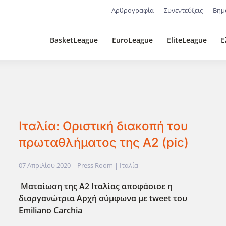
Αρθρογραφία
Συνεντεύξεις
Βημ
BasketLeague
EuroLeague
EliteLeague
Ε
Ιταλία: Οριστική διακοπή του
πρωταθλήματος της Α2 (pic)
07 Απριλίου 2020
| Press Room |
Ιταλία
Ματαίωση της Α2 Ιταλίας αποφάσισε η
διοργανώτρια Αρχή σύμφωνα με tweet του
Emiliano Carchia