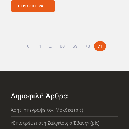
ΠΕΡΙΣΣΌΤΕΡΑ...
1
…
68
69
70
71
Δημοφιλή Άρθρα
Άρης: Υπέγραψε τον Μοκόκα (pic)
«Επιστρέφει στη Ζαλγκίρις ο Έβανς» (pic)