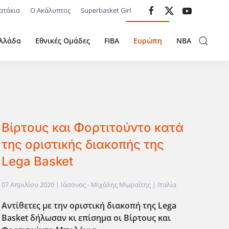
ατάκια
Ο Ακάλυπτος
Superbasket Girl
λλάδα
Εθνικές Ομάδες
FIBA
Ευρώπη
NBA
Βίρτους και Φορτιτούντο κατά
της οριστικής διακοπής της
Lega Basket
07 Απριλίου 2020
| Ιάσονας - Μιχάλης Μωραΐτης |
Ιταλία
Αντίθετες με την οριστική διακοπή της Lega
Basket δήλωσαν κι επίσημα οι Βίρτους και