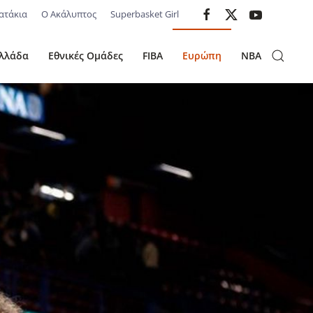
ατάκια
Ο Ακάλυπτος
Superbasket Girl
λλάδα
Εθνικές Ομάδες
FIBA
Ευρώπη
NBA