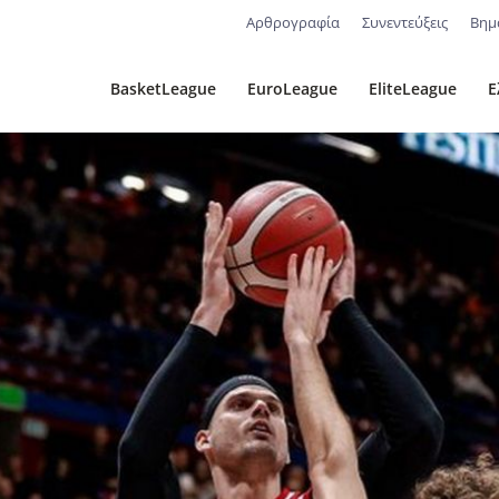
Αρθρογραφία
Συνεντεύξεις
Βημ
BasketLeague
EuroLeague
EliteLeague
Ε