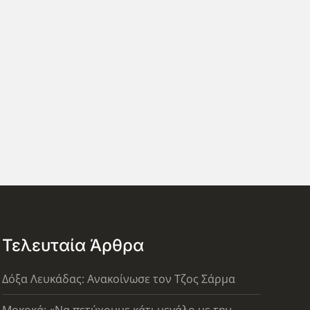
Τελευταία Άρθρα
Δόξα Λευκάδας: Ανακοίνωσε τον Τζος Σάρμα