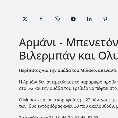
Αρμάνι - Μπενετόν
Βιλερμπάν και Ολ
Περίπατος για την ομάδα του Μιλάνο, απέναντ
Η Αρμάνι δεν αντιμετώπισε το παραμικρό πρόβλη
στο 5-2 και την ομάδα του Τρεβίζο να πέφτει στο 
Ο Μπρουκς ήταν ο κορυφαίος με 22 πόντγους, με τ
των δύο εντός έδρας αγώνων που ακολουθούν, μ
Τα δεκάλεπτα:
25-13, 46-29, 67-45, 87-63