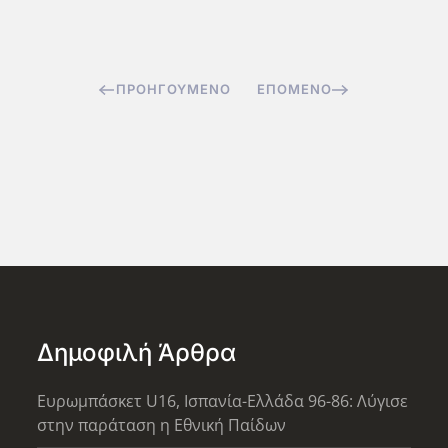
ΠΡΟΗΓΟΎΜΕΝΟ
ΕΠΌΜΕΝΟ
Δημοφιλή Άρθρα
Ευρωμπάσκετ U16, Ισπανία-Ελλάδα 96-86: Λύγισε
στην παράταση η Εθνική Παίδων