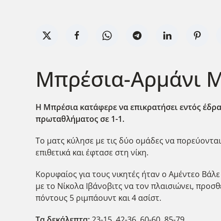
Μπρέσια-Αρμάνι Μι
Η Μπρέσια κατάφερε να επικρατήσει εντός έδρας 
πρωταθλήματος σε 1-1.
Το ματς κύλησε με τις δύο ομάδες να πορεύονται
επιθετικά και έφτασε στη νίκη.
Κορυφαίος για τους νικητές ήταν ο Αμέντεο Βάλ
με το Νίκολα Ιβάνοβιτς να τον πλαισιώνει, προ
πόντους 5 ριμπάουντ και 4 ασίστ.
Τα δεκάλεπτα:
23-15, 42-36, 60-60, 85-79