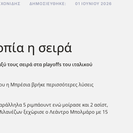
ΣΧΟΝΊΔΗΣ
ΔΗΜΟΣΙΕΎΘΗΚΕ:
01 ΙΟΥΝΊΟΥ 2026
οπία η σειρά
ξύ τους σειρά στα playoffs του ιταλικού
που η Μπρέσια βρήκε περισσότερες λύσεις
αράλληλα 5 ριμπάουντ ενώ μοίρασε και 2 ασίστ,
 Μιλανέζων ξεχ΄ωρισε ο Λεάντρο Μπολμάρο με 15