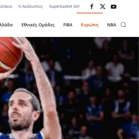
ατάκια
Ο Ακάλυπτος
Superbasket Girl
λλάδα
Εθνικές Ομάδες
FIBA
Ευρώπη
NBA