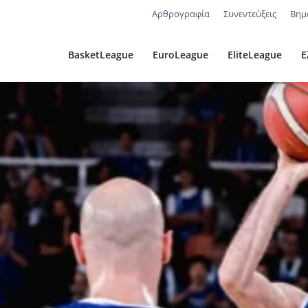
Αρθρογραφία
Συνεντεύξεις
Βημ
BasketLeague
EuroLeague
EliteLeague
Ε