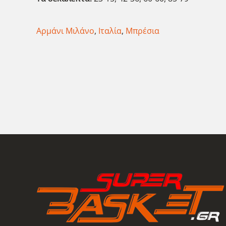
Αρμάνι Μιλάνο
,
Ιταλία
,
Μπρέσια