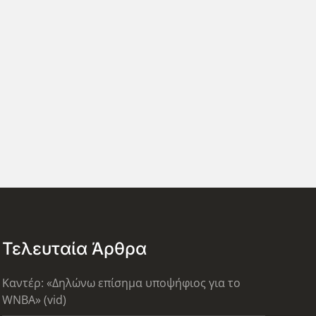
Τελευταία Άρθρα
Καντέρ: «Δηλώνω επίσημα υποψήφιος για το
WNBA» (vid)