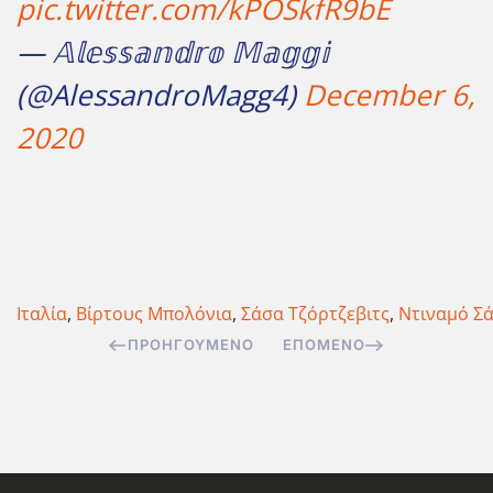
pic.twitter.com/kPOSkfR9bE
— 𝔸𝕝𝕖𝕤𝕤𝕒𝕟𝕕𝕣𝕠 𝕄𝕒𝕘𝕘𝕚
(@AlessandroMagg4)
December 6,
2020
Ιταλία
,
Βίρτους Μπολόνια
,
Σάσα Τζόρτζεβιτς
,
Ντιναμό Σ
ΠΡΟΗΓΟΎΜΕΝΟ
ΕΠΌΜΕΝΟ