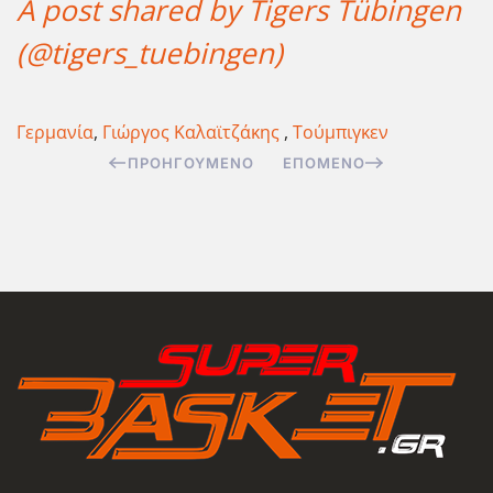
A post shared by Tigers Tübingen
(@tigers_tuebingen)
Γερμανία
,
Γιώργος Καλαϊτζάκης
,
Τούμπιγκεν
ΠΡΟΗΓΟΎΜΕΝΟ
ΕΠΌΜΕΝΟ