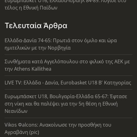
Ευρωμπάσκετ U16, Ελλάδα-Ισραήλ 84-89: Λύγισε στο
τέλος η Εθνική Παίδων
Τελευταία Άρθρα
Ελλάδα-Δανία 74-65: Πρωτιά στον όμιλο και ώρα
ημιτελικών με την Νορβηγία
Συνθήματα κατά Αγγελόπουλου στο φιλικό της ΑΕΚ με
την Athens Kallithea
LIVE TV: Ελλάδα - Δανία, Eurobasket U18 Β' Κατηγορίας
Ευρωμπάσκετ U18, Βουλγαρία-Ελλάδα 65-67: Έφτασε
στη νίκη και θα παλέψει για την 5η θέση η Εθνική
Νεανίδων
Vikos Φalcons: Ανακοίνωσε την προσθήκη του
Αγραβάνη (pic)