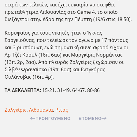
σειρά των τελικών, και έχει ευκαιρία να στεφθεί
πρωταθλήτρια Λιθουανίας στο Game 4, το οποίο
διεξάγεται στην έδρα της την Πέμπτη (19/6 στις 18:50).
Κορυφαίος για τους νικητές ήταν ο Ίγκνας
Σαργκιούνας, που τελείωσε τον αγώνα με 17 πόντους
και 3 ριμπάουντ, ενώ σημαντική συνεισφορά είχαν οι
Αρ Τζέι Κόουλ (16π, 6ασ) και Μαργκίρις Νορμάντας
(13π, 2ρ, 2ασ). Από πλευράς Ζαλγκίρις ξεχώρισαν οι
Σιλβέν Φρανσίσκο (19π, 6ασ) και Εντγκάρας
Ουλάνοβας (16π, 4ρ).
ΤΑ ΔΕΚΑΛΕΠΤΑ:
15-21, 31-49, 64-67, 80-86
Ζαλγκίρις
,
Λιθουανία
,
Ρίτας
ΠΡΟΗΓΟΎΜΕΝΟ
ΕΠΌΜΕΝΟ