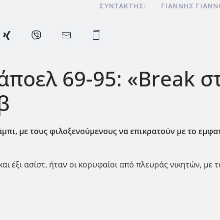
ΣΥΝΤΆΚΤΗΣ:
ΓΙΆΝΝΗΣ ΓΙΑΝ
άποελ 69-95: «Break στ
β
μπι, με τους φιλοξενούμενους να επικρατούν με το εμφατ
και έξι ασίστ, ήταν οι κορυφαίοι από πλευράς νικητών, με 