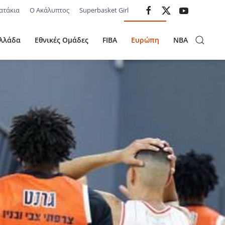
ατάκια
Ο Ακάλυπτος
Superbasket Girl
λλάδα
Εθνικές Ομάδες
FIBA
Ευρώπη
NBA