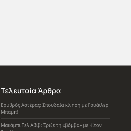
Τελευταία Άρθρα
Ερυθρός Αστέρας: Σπουδαία κίνηση με Γουάιλερ
Μπαμπ!
Μακάμπι Τελ Αβίβ: Έριξε τη «βόμβα» με Κίτον