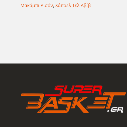
Μακάμπι Ρισόν
,
Χάποελ Τελ Αβίβ