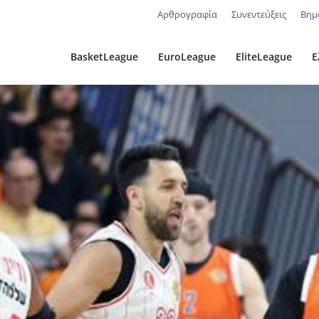
Αρθρογραφία
Συνεντεύξεις
Βημ
BasketLeague
EuroLeague
EliteLeague
Ε