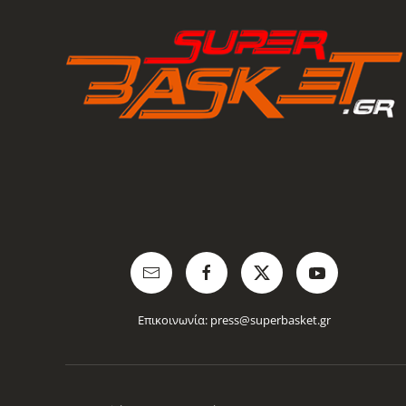
Επικοινωνία:
press@superbasket.gr