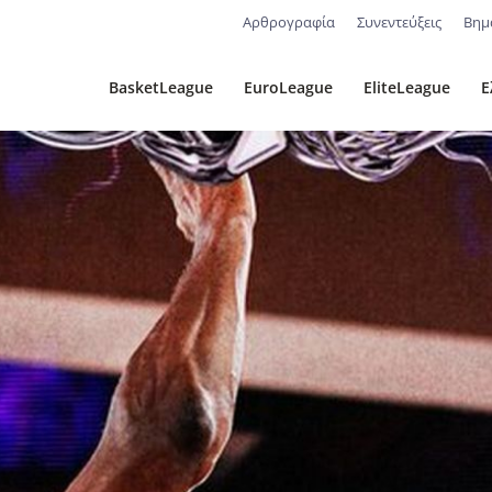
Αρθρογραφία
Συνεντεύξεις
Βημ
BasketLeague
EuroLeague
EliteLeague
Ε