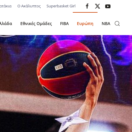
ατάκια
Ο Ακάλυπτος
Superbasket Girl
λλάδα
Εθνικές Ομάδες
FIBA
Ευρώπη
NBA