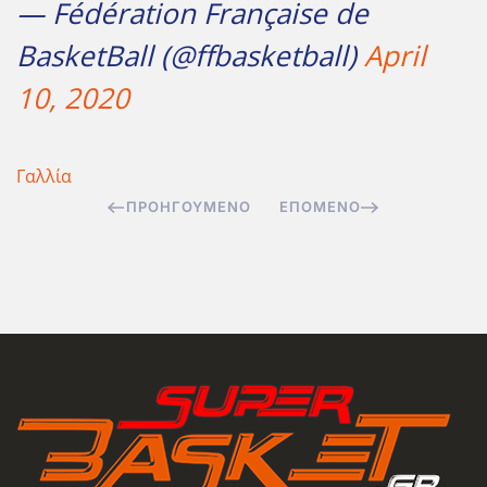
— Fédération Française de
BasketBall (@ffbasketball)
April
10, 2020
Γαλλία
ΠΡΟΗΓΟΎΜΕΝΟ
ΕΠΌΜΕΝΟ