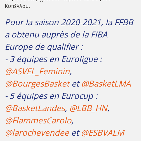
Κυπέλλου.
Pour la saison 2020-2021, la FFBB
a obtenu auprès de la FIBA
Europe de qualifier :
- 3 équipes en Euroligue :
@ASVEL_Feminin
,
@BourgesBasket
et
@BasketLMA
- 5 équipes en Eurocup :
@BasketLandes
,
@LBB_HN
,
@FlammesCarolo
,
@larochevendee
et
@ESBVALM