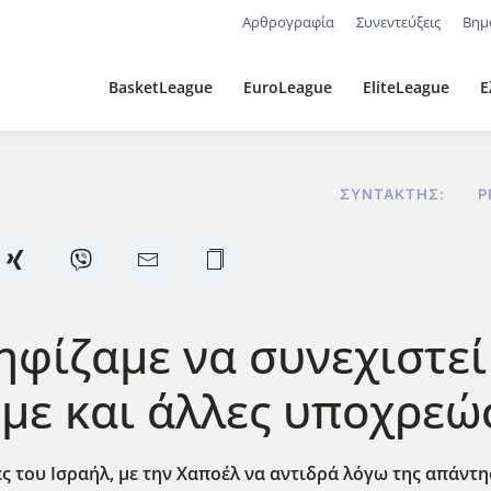
Αρθρογραφία
Συνεντεύξεις
Βημ
BasketLeague
EuroLeague
EliteLeague
Ε
ΣΥΝΤΆΚΤΗΣ:
P
ηφίζαμε να συνεχιστε
υμε και άλλες υποχρε
ς του Ισραήλ, με την Χαποέλ να αντιδρά λόγω της απάντ