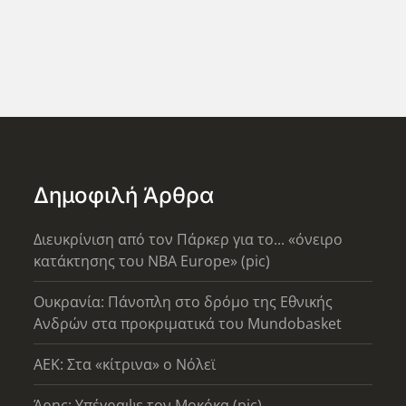
Δημοφιλή Άρθρα
Διευκρίνιση από τον Πάρκερ για το... «όνειρο
κατάκτησης του ΝΒΑ Europe» (pic)
Ουκρανία: Πάνοπλη στο δρόμο της Εθνικής
Ανδρών στα προκριματικά του Mundobasket
AEK: Στα «κίτρινα» ο Νόλεϊ
Άρης: Υπέγραψε τον Μοκόκα (pic)