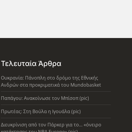
Τελευταία Άρθρα
Ουκρανία: Πάνοπλη στο δρόμο της Εθνικής
Ανδρών στα προκριματικά του Mundobasket
Παπάγου: Ανακοίνωσε τον Μπίσοπ (pic)
Πρωτέας: Στη Βούλα η Ιγουάλα (pic)
Διευκρίνιση από τον Πάρκερ για το... «όνειρο
κατάκτησης του ΝΒΑ Europe» (pic)