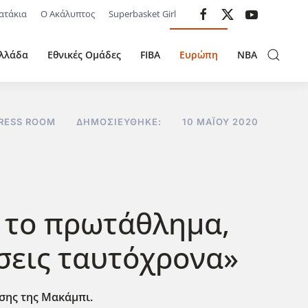
ατάκια
Ο Ακάλυπτος
Superbasket Girl
λλάδα
Εθνικές Ομάδες
FIBA
Ευρώπη
NBA
RESS ROOM
ΔΗΜΟΣΙΕΎΘΗΚΕ:
10 ΜΑΪ́ΟΥ 2020
ί το πρωτάθλημα,
ώσεις ταυτόχρονα»
ησης της Μακάμπι.