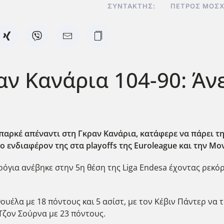
ΣΥΝΤΆΚΤΗΣ:
ΠΈΤΡΟΣ ΜΟΣΧ
 Κανάρια 104-90: Άνε
αρκέ απέναντι στη Γκραν Κανάρια, κατάφερε να πάρει τη 
 ενδιαφέρον της στα playoffs της Euroleague και την Μο
για ανέβηκε στην 5η θέση της Liga Endesa έχοντας ρεκόρ 1
ουέλα με 18 πόντους και 5 ασίστ, με τον Κέβιν Πάντερ να 
Τζον Σούρνα με 23 πόντους.