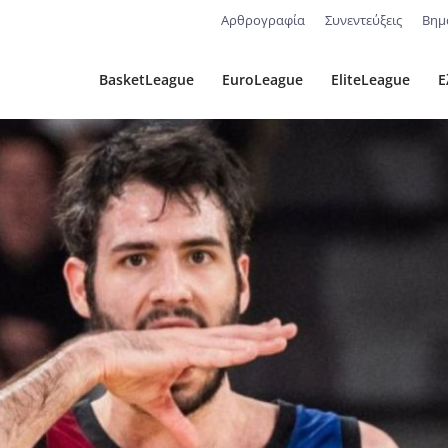
Αρθρογραφία
Συνεντεύξεις
Βημ
BasketLeague
EuroLeague
EliteLeague
Ε