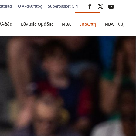
ατάκια
Ο Ακάλυπτος
Superbasket Girl
λλάδα
Εθνικές Ομάδες
FIBA
Ευρώπη
NBA