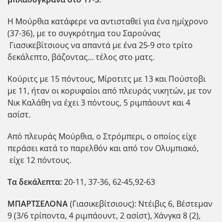
Η Μούρθια κατάφερε να αντισταθεί για ένα ημίχρονο
(37-36), με το συγκρότημα του Σαρούνας
Γιασικεβίτσιους να απαντά με ένα 25-9 στο τρίτο
δεκάλεπτο, βάζοντας… τέλος στο ματς.
Κούριτς με 15 πόντους, Μίροτιτς με 13 και Πούστοβι
με 11, ήταν οι κορυφαίοι από πλευράς νικητών, με τον
Νικ Καλάθη να έχει 3 πόντους, 5 ριμπάουντ και 4
ασίστ.
Από πλευράς Μούρθια, ο Στρόμπερι, ο οποίος είχε
περάσει κατά το παρελθόν και από τον Ολυμπιακό,
είχε 12 πόντους.
Τα δεκάλεπτα:
20-11, 37-36, 62-45,92-63
ΜΠΑΡΤΣΕΛΟΝΑ
(Γιασικεβίτσιους): Ντέιβις 6, Βέστεμαν
9 (3/6 τρίποντα, 4 ριμπάουντ, 2 ασίστ), Χάνγκα 8 (2),