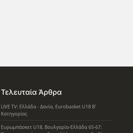
Τελευταία Άρθρα
LIVE TV: Ελλάδα - Δανία, Eurobasket U18 Β'
Κατηγορίας
Ευρωμπάσκετ U18, Βουλγαρία-Ελλάδα 65-67: