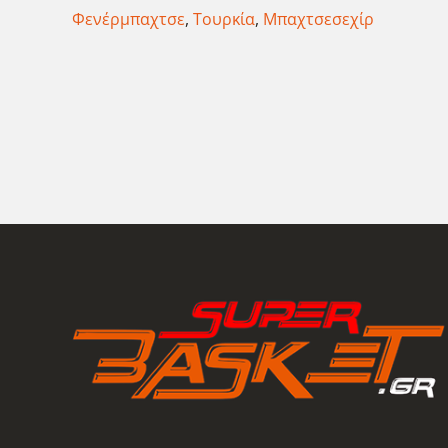
Φενέρμπαχτσε
,
Τουρκία
,
Μπαχτσεσεχίρ