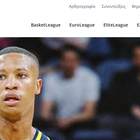
Αρθρογραφία
Συνεντεύξεις
Βημ
BasketLeague
EuroLeague
EliteLeague
Ε