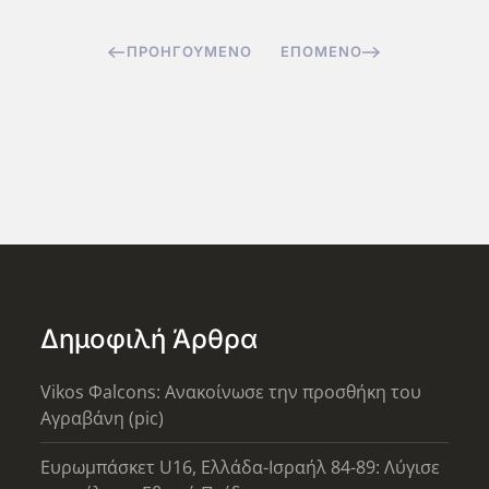
ΠΡΟΗΓΟΎΜΕΝΟ
ΕΠΌΜΕΝΟ
Δημοφιλή Άρθρα
Vikos Φalcons: Ανακοίνωσε την προσθήκη του
Αγραβάνη (pic)
Ευρωμπάσκετ U16, Ελλάδα-Ισραήλ 84-89: Λύγισε