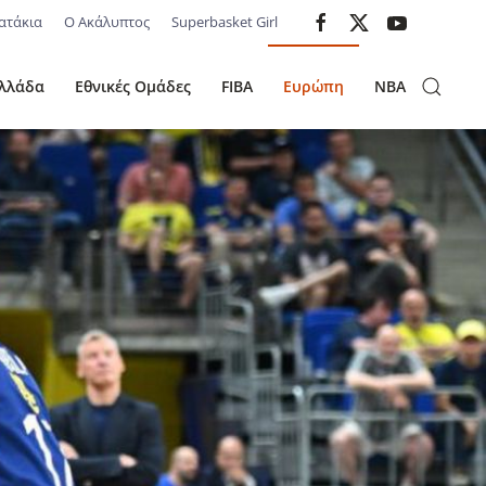
ατάκια
Ο Ακάλυπτος
Superbasket Girl
λλάδα
Εθνικές Ομάδες
FIBA
Ευρώπη
NBA