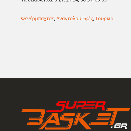
Φενέρμπαχτσε
,
Αναντολού Εφές
,
Τουρκία