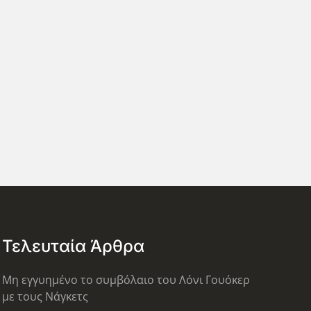
Τελευταία Άρθρα
Μη εγγυημένο το συμβόλαιο του Λόνι Γουόκερ
με τους Νάγκετς