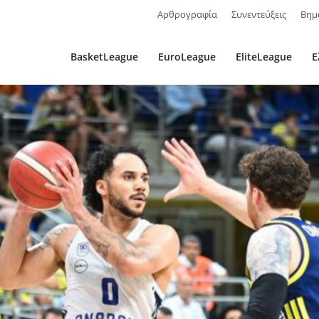
Αρθρογραφία
Συνεντεύξεις
Βημ
BasketLeague
EuroLeague
EliteLeague
Ε