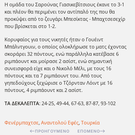
Η ομάδα του Σαρούνας Γιασικεβίτσιους έκανε το 3-1
και πλέον θα περιμένει τον αντίπαλό της που θα
προκύψει από το ζευγάρι Μπεσίκτας - Μπαχτσεσεχίρ
που βρίσκεται στο 1-2.
Κορυφαίος για τους νικητές ήταν ο Γουέιντ
Μπάλντγουιν, ο οποίος ολοκλήρωσε το ματς έχοντας
σκοράρει 32 πόντους, ενώ παράλληλα κατέβασε 6
ριμπάουντ και μοίρασε 2 ασίστ, ενώ σημαντική
συνεισφορά είχε και ο Νικολό Μέλι, με τους 16
πόντους και τα 7 ριμπάουντ του. Από τους
γηπεδούχους ξεχώρισε ο Τζ΄ορνταν Λόιντ με 16
πόντους, 4 ριμπάουντ και 2 ασίστ.
ΤΑ ΔΕΚΑΛΕΠΤΑ
: 24-25, 49-44, 67-63, 87-87, 93-102
Φενέρμπαχτσε
,
Αναντολού Εφές
,
Τουρκία
ΠΡΟΗΓΟΎΜΕΝΟ
ΕΠΌΜΕΝΟ