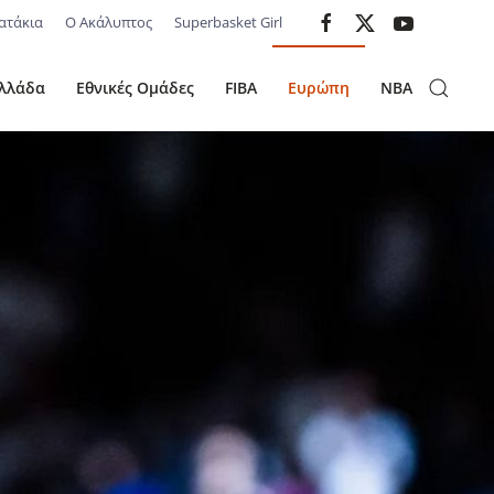
ατάκια
Ο Ακάλυπτος
Superbasket Girl
λλάδα
Εθνικές Ομάδες
FIBA
Ευρώπη
NBA