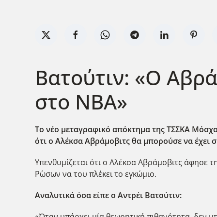
Βατούτιν: «Ο Αβρά
στο NBA»
Το νέο μεταγραφικό απόκτημα της ΤΣΣΚΑ Μόσχας
ότι ο Αλέκσα Αβράμοβιτς θα μπορούσε να έχει 
Υπενθυμίζεται ότι ο Αλέκσα Αβράμοβιτς άφησε τ
Ρ΄ωσων να του πλέκει το εγκώμιο.
Αναλυτικά όσα είπε ο Αντρέι Βατούτιν:
«Όταν υπάρχει μία θεωρητική πιθανότητα, δεν μπ