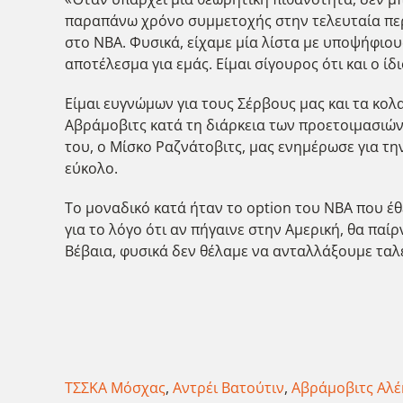
παραπάνω χρόνο συμμετοχής στην τελευταία περ
στο NBA. Φυσικά, είχαμε μία λίστα με υποψήφιου
αποτέλεσμα για εμάς. Είμαι σίγουρος ότι και ο ίδ
Είμαι ευγνώμων για τους Σέρβους μας και τα κολ
Αβράμοβιτς κατά τη διάρκεια των προετοιμασιών
του, ο Μίσκο Ραζνάτοβιτς, μας ενημέρωσε για τη
εύκολο.
Το μοναδικό κατά ήταν το option του NBA που έ
για το λόγο ότι αν πήγαινε στην Αμερική, θα πα
Βέβαια, φυσικά δεν θέλαμε να ανταλλάξουμε ταλ
ΤΣΣΚΑ Μόσχας
,
Αντρέι Βατούτιν
,
Αβράμοβιτς Αλέ