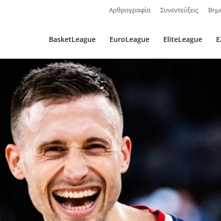
Αρθρογραφία
Συνεντεύξεις
Βημ
BasketLeague
EuroLeague
EliteLeague
Ε