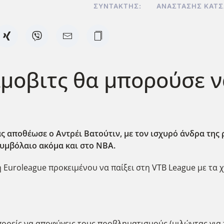
ΣΥΝΤΆΚΤΗΣ:
ΑΝΑΣΤΆΣΗΣ ΚΑΤ
μοβιτς θα μπορούσε ν
 αποθέωσε ο Αντρέι Βατούτιν, με τον ισχυρό άνδρα της
συμβόλαιο ακόμα και στο NBA.
η Euroleague προκειμένου να παίξει στη VTB League με τα
ορείς να αποφύγεις τους προβληματισμούς (μιλώντας για το