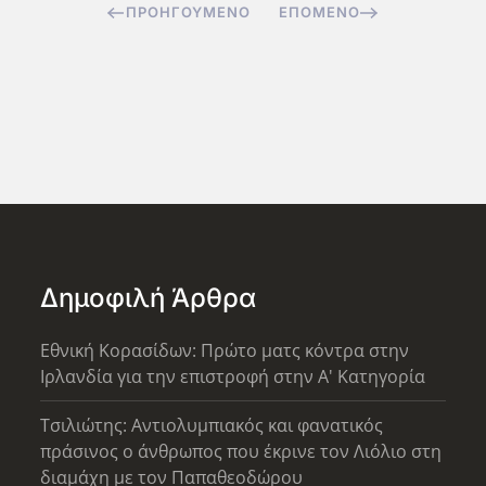
ΠΡΟΗΓΟΎΜΕΝΟ
ΕΠΌΜΕΝΟ
Δημοφιλή Άρθρα
Εθνική Κορασίδων: Πρώτο ματς κόντρα στην
Ιρλανδία για την επιστροφή στην Α' Κατηγορία
Τσιλιώτης: Αντιολυμπιακός και φανατικός
πράσινος ο άνθρωπος που έκρινε τον Λιόλιο στη
διαμάχη με τον Παπαθεοδώρου