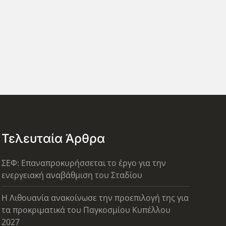
Τελευταία Άρθρα
ΣΕΦ: Επαναπροκυρήσσεται το έργο για την
ενεργειακή αναβάθμιση του Σταδίου
Η Λιθουανία ανακοίνωσε την προεπιλογή της για
τα προκριματικά του Παγκοσμίου Κυπέλλου
2027