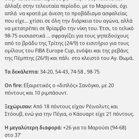
άλλαξε στην τελευταία περίοδο, με το Μαρούσι, όχι
απλά να κρατά με άνεση το προβάδισμα ασφαλείας
που είχε… χτίσει σε όλη την διάρκεια του αγώνα, αλλά
να μετατρέπει σε θρίαμβο την νίκη του. Έτσι, το τελικό
98-75 ουσιαστικά … σφραγίζει για τους γηπεδούχους
από το βράδυ της Τρίτης (24/9) το εισιτήριο για τους
ομίλους του FIBA Europe Cup, ενόψει και της ρεβάνς
της Πέμπτης (26/9) και πάλι στο κλειστό του Αγ. Θωμά.
Τα δεκάλεπτα:
34-20, 54-43, 74-58 , 98-75
Ο
n
fire
:
Εξαιρετικός ο «διπλός» Σανόγκο, με 20
πόντους και 10 ριμπάουντ.
Ξεχώρισαν:
Από 18 πόντους είχαν Ρέινολντς και
Στόουβ, ενώ για την Πέγια, ο Κάουαρτ είχε 21 πόντους.
Η μεγαλύτερη διαφορά:
+26 για το Μαρούσι (94-68)
στο 37’