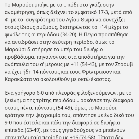
Το Μαρούσι μπήκε με το… πόδι στο γκάζι στην
αναμέτρηση, όπως δείχνει το εμφατικό 17-3, μετά από
4’, με το συγκρότημα του Αγίου Θωμά να συνεχίζει
στους ίδιους ρυθμούς, διατηρώντας το +14 μέχρι το
φινάλε της α’ περιόδου (34-20). Η Πέγια προσπάθησε
να αντιδράσει στην δεύτερη περίοδο, όμως το
Μαρούσι διατήρησε το υπέρ του διψήφιο
προβάδισμα, πηγαίνοντας στα αποδυτήρια για την
ανάπαυλα του α’ μέρους με +11 (54-43), με τον Στοουβ
να έχει ήδη 14 πόντους και τους Φρίντρικσον και
Καρακώστα να ακολουθούν με οκτώ έκαστος.
Ένα γρήγορο 6-0 από πλευράς φιλοξενούμενων, με το
ξεκίνημα της τρίτης περιόδου… ροκάνισε την διαφορά
στους πέντε πόντους (54-49), όμως το Μαρούσι
κράτησε την ψυχραιμία του, απάντησε με ένα δικό του
9-0 που έστειλε και πάλι την διαφορά σε διψήφια
επίπεδα (63-49), με τους γηπεδούχους να μπαίνουν
στην τελευταία περίοδο με +16 (74-58). Τίποτα δεν