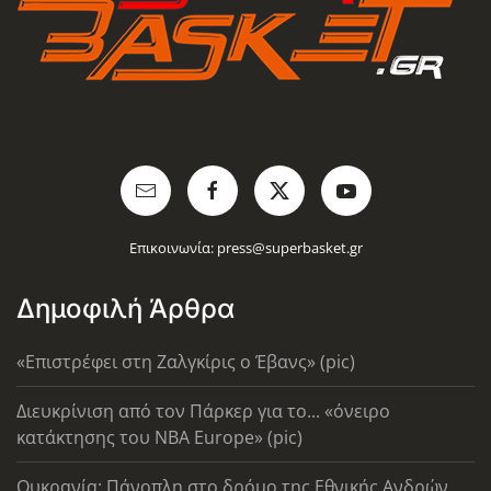
Επικοινωνία:
press@superbasket.gr
Δημοφιλή Άρθρα
«Επιστρέφει στη Ζαλγκίρις ο Έβανς» (pic)
Διευκρίνιση από τον Πάρκερ για το... «όνειρο
κατάκτησης του ΝΒΑ Europe» (pic)
Ουκρανία: Πάνοπλη στο δρόμο της Εθνικής Ανδρών