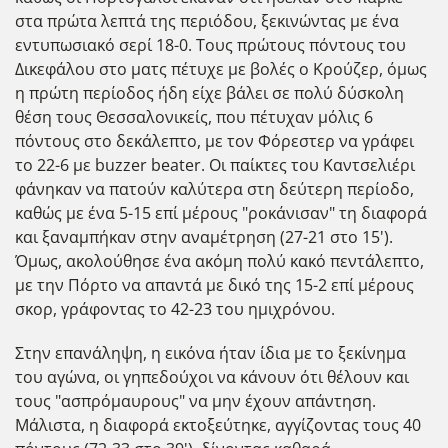
στα πρώτα λεπτά της περιόδου, ξεκινώντας με ένα
εντυπωσιακό σερί 18-0. Τους πρώτους πόντους του
Δικεφάλου στο ματς πέτυχε με βολές ο Κρούζερ, όμως
η πρώτη περίοδος ήδη είχε βάλει σε πολύ δύσκολη
θέση τους Θεσσαλονικείς, που πέτυχαν μ΄ολις 6
πόντους στο δεκάλεπτο, με τον Φόρεστερ να γράφει
το 22-6 με buzzer beater. Οι παίκτες του Καντσελιέρι
φάνηκαν να πατούν καλύτερα στη δεύτερη περίοδο,
καθώς με ένα 5-15 επί μέρους "ροκάνισαν" τη διαφορά
και ξαναμπ΄ηκαν στην αναμέτρηση (27-21 στο 15').
Όμως, ακολούθησε ένα ακόμη πολύ κακό πεντάλεπτο,
με την Πόρτο να απαντά με δικό της 15-2 επί μέρους
σκορ, γράφοντας το 42-23 του ημιχρόνου.
Στην επανάληψη, η εικόνα ήταν ίδια με το ξεκίνημα
του αγώνα, οι γηπεδούχοι να κάνουν ότι θέλουν και
τους "ασπρόμαυρους" να μην έχουν απάντηση.
Μάλιστα, η διαφορά εκτοξεύτηκε, αγγίζοντας τους 40