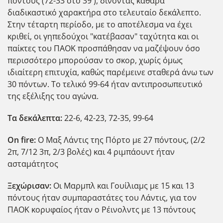
πόντους (72-33 στο 39'), δίνοντας καθαρά
διαδικαστικό χαρακτήρα στο τελευταίο δεκάλεπτο.
Στην τέταρτη περίοδο, με το αποτέλεσμα να έχει
κριθεί, οι γηπεδούχοι "κατέβασαν" ταχύτητα και οι
παίκτες του ΠΑΟΚ προσπάθησαν να μαζέψουν όσο
περισσότερο μπορούσαν το σκορ, χωρίς όμως
ιδιαίτερη επιτυχία, καθώς παρέμεινε σταθερά άνω των
30 πόντων. Το τελικό 99-64 ήταν αντιπροσωπευτικό
της εξέλιξης του αγώνα.
Τα δεκάλεπτα:
22-6, 42-23, 72-35, 99-64
Ο
n
fire
:
Ο Μαξ Λάντις της Π΄ορτο με 27 πόντους, (2/2
2π, 7/12 3π, 2/3 βολές) και 4 ριμπάουντ ήταν
ασταμάτητος
Ξεχώρισαν:
Οι Μαρμπλ και Γουίλιαμς με 15 και 13
πόντους ήταν συμπαραστάτες του Λάντις, για τον
ΠΑΟΚ κορυφαίος ήταν ο Ρέινολντς με 13 πόντους