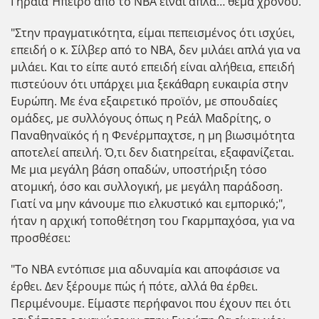
Γηραιά Ήπειρο από το ΝΒΑ είναι απλά… θέμα χρόνου.
"Στην πραγματικότητα, είμαι πεπεισμένος ότι ισχύει,
επειδή ο κ. Σίλβερ από το ΝΒΑ, δεν μιλάει απλά για να
μιλάει. Και το είπε αυτό επειδή είναι αλήθεια, επειδή
πιστεύουν ότι υπάρχει μια ξεκάθαρη ευκαιρία στην
Ευρώπη. Με ένα εξαιρετικό προϊόν, με σπουδαίες
ομάδες, με συλλόγους όπως η Ρεάλ Μαδρίτης, ο
Παναθηναϊκός ή η Φενέρμπαχτσε, η μη βιωσιμότητα
αποτελεί απειλή. Ό,τι δεν διατηρείται, εξαφανίζεται.
Με μια μεγάλη βάση οπαδών, υποστήριξη τόσο
ατομική, όσο και συλλογική, με μεγάλη παράδοση.
Γιατί να μην κάνουμε πιο ελκυστικό και εμπορικό;",
ήταν η αρχική τοποθέτηση του Γκαρμπαχόσα, για να
προσθέσει:
"Το ΝΒΑ εντόπισε μια αδυναμία και αποφάσισε να
έρθει. Δεν ξέρουμε πώς ή πότε, αλλά θα έρθει.
Περιμένουμε. Είμαστε περήφανοι που έχουν πει ότι