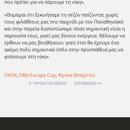
που πρέπει για να πάρουμε τη νίκη».
«Θυμάμαι ότι ξεκινήσαμε τη σεζόν παίζοντας χωρίς
τους φιλάθλους μας στο παιχνίδι με τον Παναθηναϊκό
και στην πορεία διαπιστώσαμε πόσο σημαντική είναι η
παρουσία τους, γιατί μας δίνουν ενέργεια. Θέλουμε να
έρθουν να μας βοηθήσουν, γιατί έτσι θα έχουμε ένα
ακόμη πολύ σημαντικό όπλο στην προσπάθειά μας να
φτάσουμε στη νίκη».
ΠΑΟΚ
,
FIBA Europe Cup
,
Φρανκ Μπάρτλεϊ
ΠΡΟΗΓΟΎΜΕΝΟ
ΕΠΌΜΕΝΟ