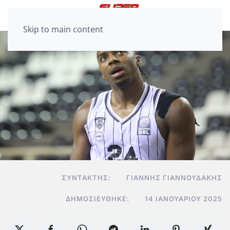
Skip to main content
ΣΥΝΤΆΚΤΗΣ:
ΓΙΆΝΝΗΣ ΓΙΑΝΝΟΥΔΆΚΗΣ
ΔΗΜΟΣΙΕΎΘΗΚΕ:
14 ΙΑΝΟΥΑΡΊΟΥ 2025