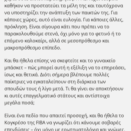
καθήκον να προστατεύει τα μέλη της και ταυτόχρονα
να υποστηρίζει την ανάπτυξη των παικτών της. Για
κάποιες χώρες, αυτό είναι ευλογία. Για κάποιες άλλες,
πρόκληση. Είναι σίγουρα κάτι που πρέπει να το
παρακολουθούμε στενά, όχι μόνο για το φετινό ή το
επόμενο καλοκαίρι, αλλά σε μεσοπρόθεσμο και
μακροπρόθεσμο επίπεδο.
Και θα ήθελα επίσης να σκεφτείτε και το γυναικείο
μπάσκετ – πώς μπορεί αυτή η εξέλιξη να το επηρεάσει,
ίσως και θετικά. Διότι σήμερα βλέπουμε πολλές
παίκτριες να εγκαταλείπουν στη διάρκεια των
σπουδών τους ή λίγο μετά. Τι θα γίνει αν αποκτήσουν
κι αυτές επαγγελματικό στάτους και αντίστοιχα
μεγάλα ποσά;
Είναι ένα πεδίο που απαιτεί προσοχή, και θα ήθελα το
Κογκρέσο της FIBA να γνωρίζει ότι κάνουμε σοβαρές
επενδύσεις – όχι μόνο με ερωτηματολόγια και γνώμες,