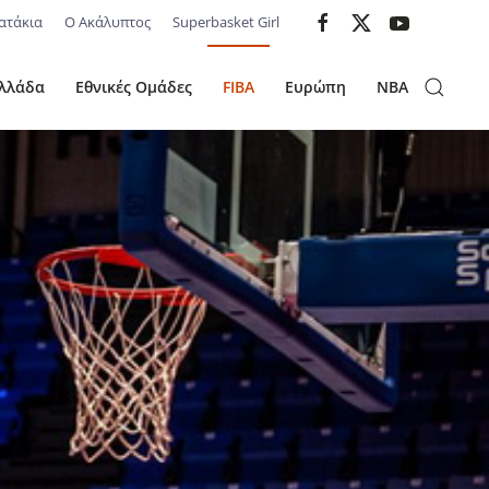
ατάκια
Ο Ακάλυπτος
Superbasket Girl
λλάδα
Εθνικές Ομάδες
FIBA
Ευρώπη
NBA