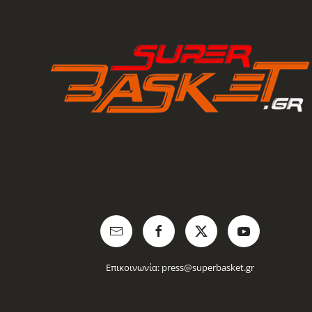
Επικοινωνία:
press@superbasket.gr