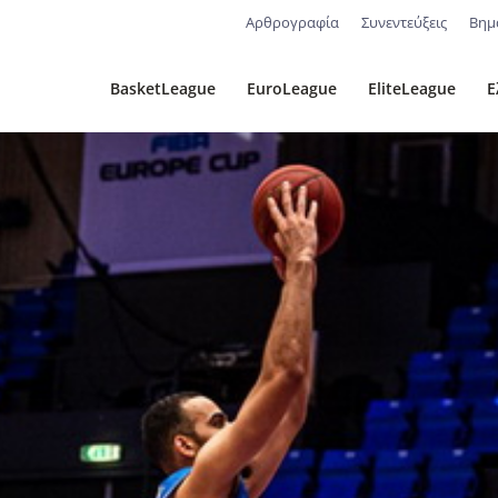
Αρθρογραφία
Συνεντεύξεις
Βημ
BasketLeague
EuroLeague
EliteLeague
Ε