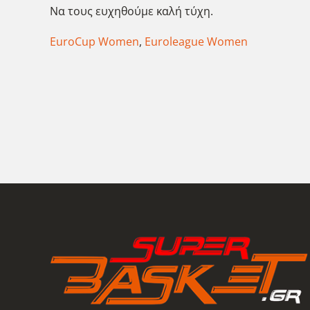
Να τους ευχηθούμε καλή τύχη.
EuroCup Women
,
Euroleague Women