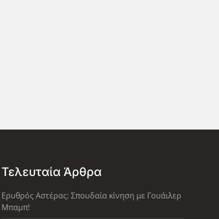
Τελευταία Άρθρα
Ερυθρός Αστέρας: Σπουδαία κίνηση με Γουάιλερ
Μπαμπ!