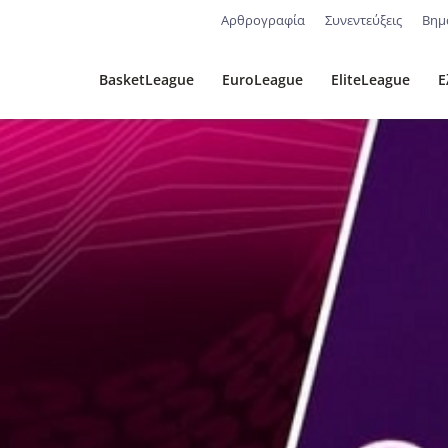
Αρθρογραφία
Συνεντεύξεις
Βημ
BasketLeague
EuroLeague
EliteLeague
Ε