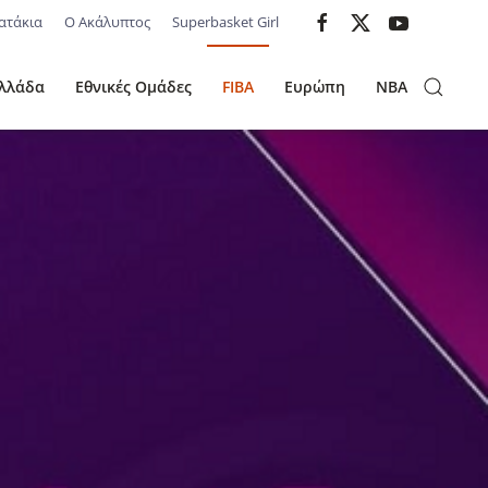
ατάκια
Ο Ακάλυπτος
Superbasket Girl
λλάδα
Εθνικές Ομάδες
FIBA
Ευρώπη
NBA