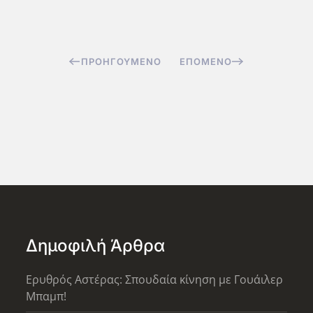
ΠΡΟΗΓΟΎΜΕΝΟ
ΕΠΌΜΕΝΟ
Δημοφιλή Άρθρα
Ερυθρός Αστέρας: Σπουδαία κίνηση με Γουάιλερ
Μπαμπ!