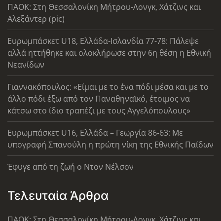
ΠΑΟΚ: Στη Θεσσαλονίκη Μήτρου-Λονγκ, Χάτζινς και
Αλεξάντερ (pic)
Ευρωμπάσκετ U18, Ελλάδα-Ισλανδία 77-78: Πάλεψε
αλλά ηττήθηκε και ολοκλήρωσε στην 6η θέση η Εθνική
Νεανίδων
Γιαννακόπουλος: «Είμαι με το ένα πόδι μέσα και με το
άλλο πόδι έξω από τον Παναθηναϊκό, έτοιμος να
κάτσω στο ίδιο τραπέζι με τους Αγγελόπουλους»
Ευρωμπάσκετ U16, Ελλάδα – Γεωργία 86-63: Με
υπογραφή Σπανούλη η πρώτη νίκη της Εθνικής Παίδων
Έφυγε από τη ζωή ο Ντον Νέλσον
Τελευταία Άρθρα
ΠΑΟΚ: Στη Θεσσαλονίκη Μήτρου-Λονγκ, Χάτζινς και