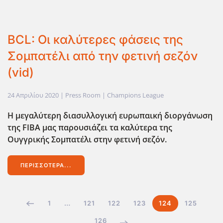
BCL: Οι καλύτερες φάσεις της
Σομπατέλι από την φετινή σεζόν
(vid)
24 Απριλίου 2020
| Press Room |
Champions League
Η μεγαλύτερη διασυλλογική ευρωπαική διοργάνωση
της FIBA μας παρουσιάζει τα καλύτερα της
Ουγγρικής Σομπατέλι στην φετινή σεζόν.
ΠΕΡΙΣΣΌΤΕΡΑ...
1
…
121
122
123
124
125
126