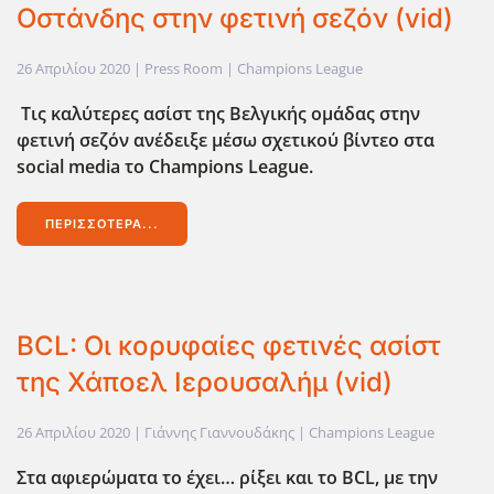
Οστάνδης στην φετινή σεζόν (vid)
26 Απριλίου 2020
| Press Room |
Champions League
Τις καλύτερες ασίστ της Βελγικής ομάδας στην
φετινή σεζόν ανέδειξε μέσω σχετικού βίντεο στα
social media το Champions League.
ΠΕΡΙΣΣΌΤΕΡΑ...
BCL: Οι κορυφαίες φετινές ασίστ
της Χάποελ Ιερουσαλήμ (vid)
26 Απριλίου 2020
| Γιάννης Γιαννουδάκης |
Champions League
Στα αφιερώματα το έχει… ρίξει και το BCL,
με την