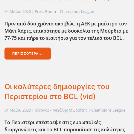
04 Μαΐου 2020
| Press Room |
Champions League
Πριν από δύο χρόνια ακριβώς, η ΑΕΚ με μαέστρο τον
Μάνι Χάρις, επικράτησε με δυσκολία της Μούρθια με
77-75 και πήρε το εισιτήριο για τον τελικό του BCL .
ΠΕΡΙΣΣΌΤΕΡΑ...
Οι καλύτερες δημιουργίες του
Περιστερίου στο BCL (vid)
01 Μαΐου 2020
| Ιάσονας - Μιχάλης Μωραΐτης |
Champions League
Το Περιστέρι επέστρεψε στις ευρωπαϊκές
διοργανώσεις και το BCL παρουσίασε τις καλύτερες