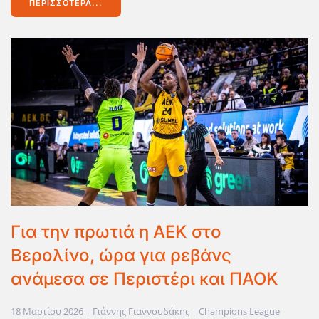
ΠΕΡΙΣΣΌΤΕΡΑ...
Για την πρωτιά η ΑΕΚ στο
Βερολίνο, ώρα για ρεβάνς
ανάμεσα σε Περιστέρι και ΠΑΟΚ
18 Μαρτίου 2026
| Γιάννης Γιαννουδάκης |
Champions League