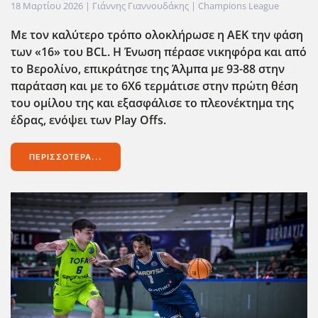
18 Μαρτίου 2026
| Γιάννης Γιαννουδάκης |
Champions League
Με τον καλύτερο τρόπο ολοκλήρωσε η ΑΕΚ την φάση
των «16» του BCL
. Η Ένωση πέρασε νικηφόρα και από
το Βερολίνο, επικράτησε της Άλμπα με 93-88 στην
παράταση και με το 6Χ6 τερμάτισε στην πρώτη θέση
του ομίλου της και εξασφάλισε το πλεονέκτημα της
έδρας, ενόψει των Play
Offs
.
ΠΕΡΙΣΣΌΤΕΡΑ...