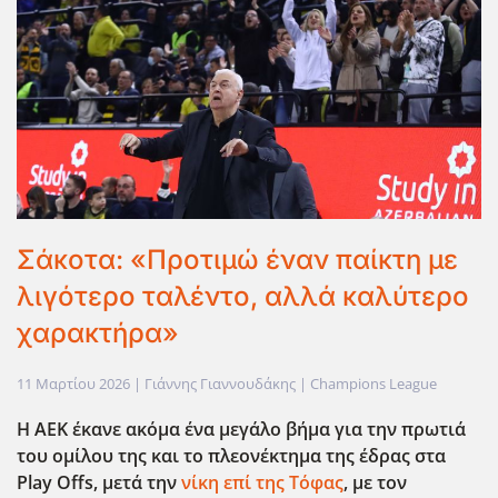
Σάκοτα: «Προτιμώ έναν παίκτη με
λιγότερο ταλέντο, αλλά καλύτερο
χαρακτήρα»
11 Μαρτίου 2026
| Γιάννης Γιαννουδάκης |
Champions League
Η ΑΕΚ έκανε ακόμα ένα μεγάλο βήμα για την πρωτιά
του ομίλου της και το πλεονέκτημα της έδρας στα
Play
Offs
, μετά την
νίκη επί της Τόφας
, με τον