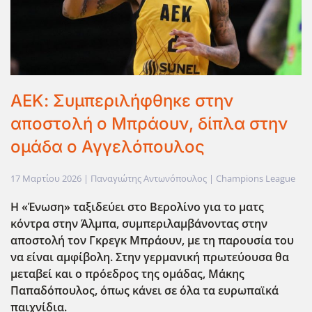
ΑΕΚ: Συμπεριλήφθηκε στην
αποστολή ο Μπράουν, δίπλα στην
ομάδα ο Αγγελόπουλος
17 Μαρτίου 2026
| Παναγιώτης Αντωνόπουλος |
Champions League
Η «Ένωση» ταξιδεύει στο Βερολίνο για το ματς
κόντρα στην Άλμπα, συμπεριλαμβάνοντας στην
αποστολή τον Γκρεγκ Μπράουν, με τη παρουσία του
να είναι αμφίβολη. Στην γερμανική πρωτεύουσα θα
μεταβεί και ο πρόεδρος της ομάδας, Μάκης
Παπαδόπουλος, όπως κάνει σε όλα τα ευρωπαϊκά
παιχνίδια.