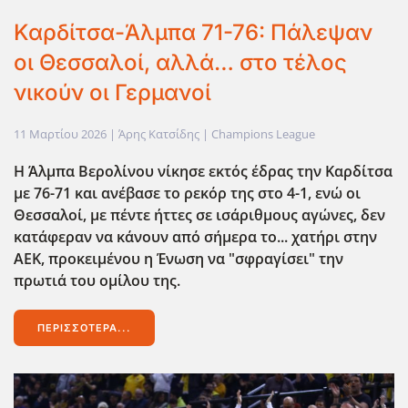
Καρδίτσα-Άλμπα 71-76: Πάλεψαν
οι Θεσσαλοί, αλλά… στο τέλος
νικούν οι Γερμανοί
11 Μαρτίου 2026
| Άρης Κατσίδης |
Champions League
Η Άλμπα Βερολίνου νίκησε εκτός έδρας την Καρδίτσα
με 76-71 και ανέβασε το ρεκόρ της στο 4-1, ενώ οι
Θεσσαλοί, με πέντε ήττες σε ισάριθμους αγώνες, δεν
κατάφεραν να κάνουν από σήμερα το... χατήρι στην
ΑΕΚ, προκειμένου η Ένωση να "σφραγίσει" την
πρωτιά του ομίλου της.
ΠΕΡΙΣΣΌΤΕΡΑ...