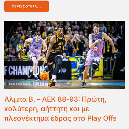
ΠΕΡΙΣΣΌΤΕΡΑ...
Άλμπα Β. – ΑΕΚ 88-93: Πρώτη,
καλύτερη, αήττητη και με
πλεονέκτημα έδρας στα Play Offs