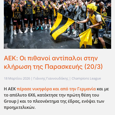
ΑΕΚ: Οι πιθανοί αντίπαλοι στην
κλήρωση της Παρασκευής (20/3)
18 Μαρτίου 2026
| Γιάννης Γιαννουδάκης |
Champions League
Η ΑΕΚ
πέρασε νικηφόρα και από την Γερμανία
και με
το απόλυτο 6Χ6, κατέκτησε την πρώτη θέση του
Group
J
και το πλεονέκτημα της έδρας, ενόψει των
προημιτελικών.