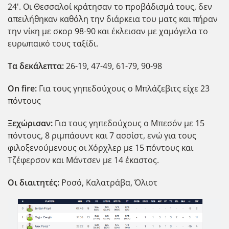
24'. Οι Θεσσαλοί κράτησαν το προβάδισμά τους, δεν
απειλήθηκαν καθόλη την διάρκεια του ματς και πήραν
την νίκη με σκορ 98-90 και έκλεισαν με χαμόγελα το
ευρωπαικό τους ταξίδι.
Τα δεκάλεπτα:
26-19, 47-49, 61-79, 90-98
Οn fire:
Για τους γηπεδούχους ο Μπλάζεβιτς είχε 23
πόντους
Ξεχώρισαν:
Για τους γηπεδούχους ο Μπεσόν με 15
πόντους, 8 ριμπάουντ και 7 ασσίστ, ενώ για τους
φιλοξενούμενους οι Χόρχλερ με 15 πόντους και
Τζέφερσον και Μάντσεν με 14 έκαστος.
Οι διαιτητές:
Ροσό, Καλατράβα, Όλιοτ