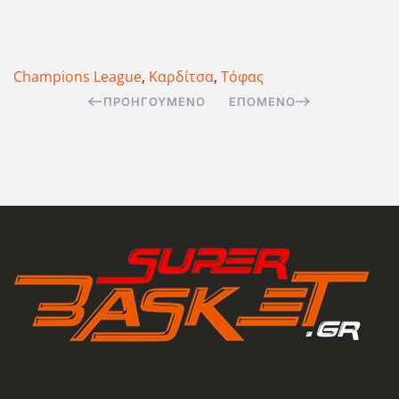
Champions League
,
Καρδίτσα
,
Τόφας
ΠΡΟΗΓΟΎΜΕΝΟ
ΕΠΌΜΕΝΟ