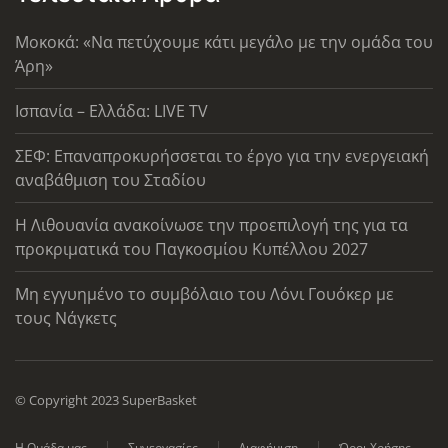
Μοκοκά: «Να πετύχουμε κάτι μεγάλο με την ομάδα του
Άρη»
Ισπανία – Ελλάδα: LIVE TV
ΣΕΦ: Επαναπροκυρήσσεται το έργο για την ενεργειακή
αναβάθμιση του Σταδίου
Η Λιθουανία ανακοίνωσε την προεπιλογή της για τα
προκριματικά του Παγκοσμίου Κυπέλλου 2027
Μη εγγυημένο το συμβόλαιο του Λόνι Γουόκερ με
τους Νάγκετς
© Copyright 2023 SuperBasket
Η Ομάδα μας
Συνεργασίες
Διαφήμιση
Όροι Χρήσης