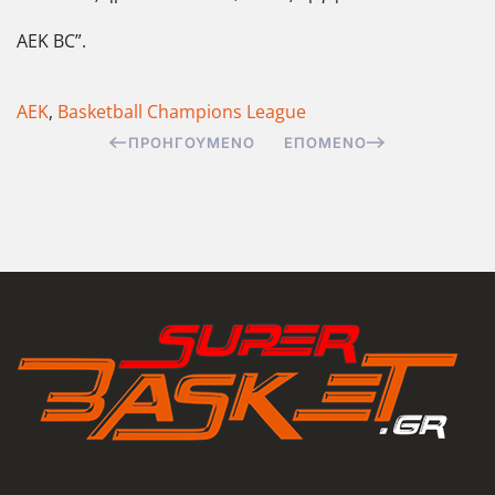
ΑΕΚ BC”.
ΑΕΚ
,
Basketball Champions League
ΠΡΟΗΓΟΎΜΕΝΟ
ΕΠΌΜΕΝΟ