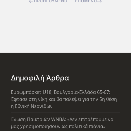
ΠΡΟΗΓΟΎΜΕΝΟ
ΕΠΌΜΕΝΟ
Δημοφιλή Άρθρα
Ευρωμπάσκετ U18, Βουλγαρία-Ελλάδα 65-67:
Έφτασε στη νίκη και θα παλέψει για την 5η θέση
η Εθνική Νεανίδων
Ένωση Παικτριών WNBA: «Δεν επιτρέπουμε να
μας χρησιμοποιήσουν ως πολιτικά πιόνια»