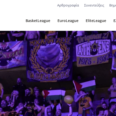
Αρθρογραφία
Συνεντεύξεις
Βημ
BasketLeague
EuroLeague
EliteLeague
Ε