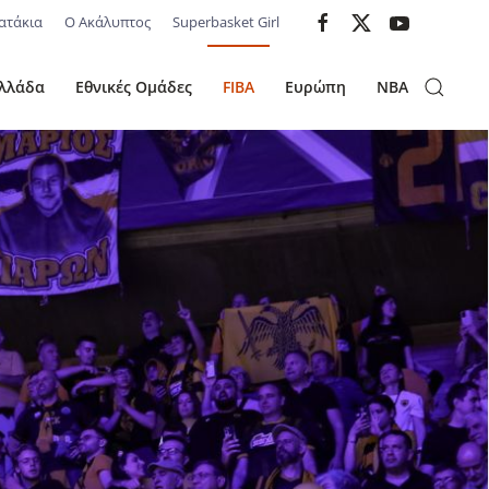
ατάκια
Ο Ακάλυπτος
Superbasket Girl
λλάδα
Εθνικές Ομάδες
FIBA
Ευρώπη
NBA