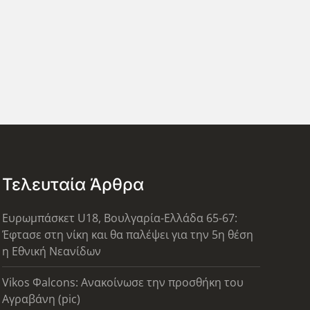
Τελευταία Άρθρα
Ευρωμπάσκετ U18, Βουλγαρία-Ελλάδα 65-67:
Έφτασε στη νίκη και θα παλέψει για την 5η θέση
η Εθνική Νεανίδων
Vikos Φalcons: Ανακοίνωσε την προσθήκη του
Αγραβάνη (pic)