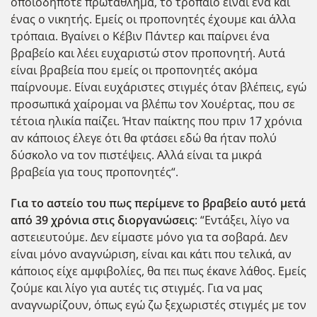
οποιοδήποτε πρωτάθλημα, το τρόπαιο είναι ένα και
ένας ο νικητής. Εμείς οι προπονητές έχουμε και άλλα
τρόπαια. Βγαίνει ο Κέβιν Πάντερ και παίρνει ένα
βραβείο και λέει ευχαριστώ στον προπονητή. Αυτά
είναι βραβεία που εμείς οι προπονητές ακόμα
παίρνουμε. Είναι ευχάριστες στιγμές όταν βλέπεις, εγώ
προσωπικά χαίρομαι να βλέπω τον Χουέρτας, που σε
τέτοια ηλικία παίζει. Ήταν παίκτης που πριν 17 χρόνια
αν κάποιος έλεγε ότι θα φτάσει εδώ θα ήταν πολύ
δύσκολο να τον πιστέψεις. Αλλά είναι τα μικρά
βραβεία για τους προπονητές“.
Για το αστείο του πως περίμενε το βραβείο αυτό μετά
από 39 χρόνια στις διοργανώσεις
: “Εντάξει, λίγο να
αστειευτούμε. Δεν είμαστε μόνο για τα σοβαρά. Δεν
είναι μόνο αναγνώριση, είναι και κάτι που τελικά, αν
κάποιος είχε αμφιβολίες, θα πει πως έκανε λάθος. Εμείς
ζούμε και λίγο για αυτές τις στιγμές. Για να μας
αναγνωρίζουν, όπως εγώ ζω ξεχωριστές στιγμές με τον