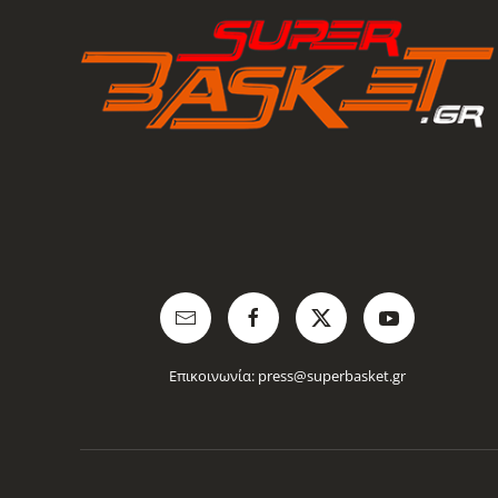
Επικοινωνία:
press@superbasket.gr