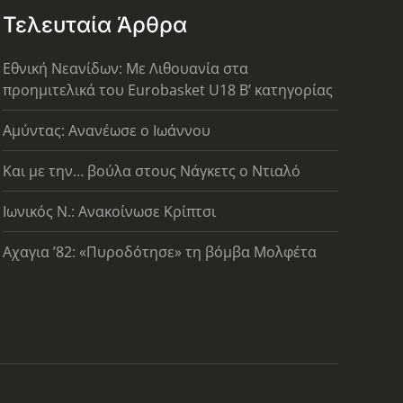
Τελευταία Άρθρα
Εθνική Νεανίδων: Με Λιθουανία στα
προημιτελικά του Eurobasket U18 Β’ κατηγορίας
Αμύντας: Ανανέωσε ο Ιωάννου
Και με την… βούλα στους Νάγκετς ο Ντιαλό
Ιωνικός Ν.: Ανακοίνωσε Κρίπτσι
Αχαγια ’82: «Πυροδότησε» τη βόμβα Μολφέτα