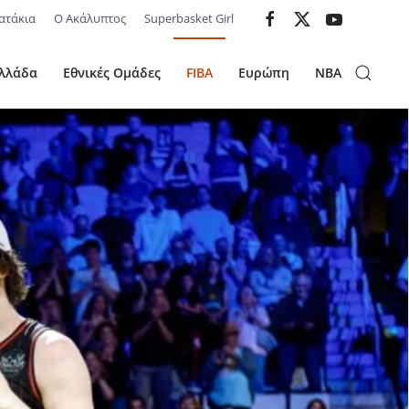
ατάκια
Ο Ακάλυπτος
Superbasket Girl
λλάδα
Εθνικές Ομάδες
FIBA
Ευρώπη
NBA