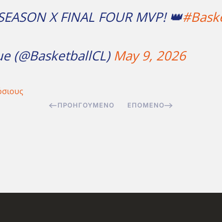
SEASON X FINAL FOUR MVP! 👑
#Baske
ue (@BasketballCL)
May 9, 2026
όσιους
ΠΡΟΗΓΟΎΜΕΝΟ
ΕΠΌΜΕΝΟ