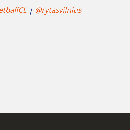
tballCL
|
@rytasvilnius