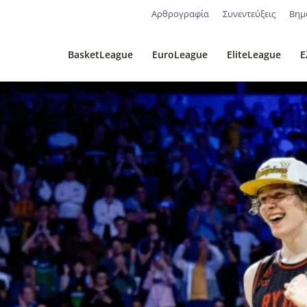
Αρθρογραφία
Συνεντεύξεις
Βημ
BasketLeague
EuroLeague
EliteLeague
Ε