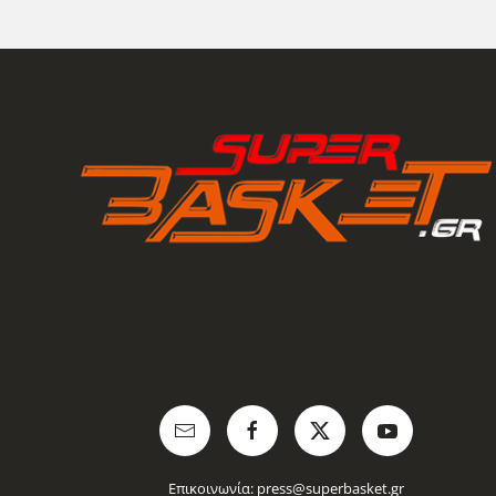
Επικοινωνία:
press@superbasket.gr