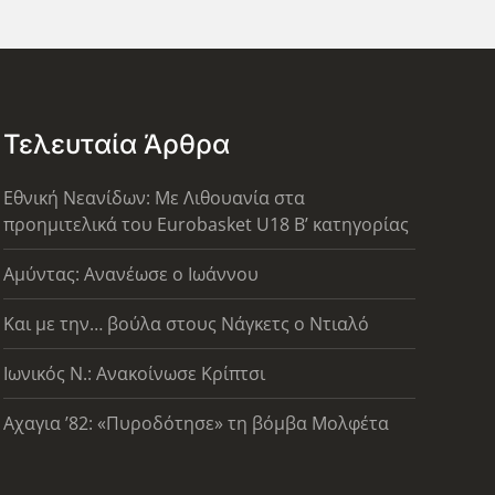
Τελευταία Άρθρα
Εθνική Νεανίδων: Με Λιθουανία στα
προημιτελικά του Eurobasket U18 Β’ κατηγορίας
Αμύντας: Ανανέωσε ο Ιωάννου
Και με την… βούλα στους Νάγκετς ο Ντιαλό
Ιωνικός Ν.: Ανακοίνωσε Κρίπτσι
Αχαγια ’82: «Πυροδότησε» τη βόμβα Μολφέτα