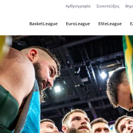
Αρθρογραφία
Συνεντεύξεις
Βημ
BasketLeague
EuroLeague
EliteLeague
Ε