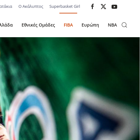
ατάκια
Ο Ακάλυπτος
Superbasket Girl
λλάδα
Εθνικές Ομάδες
FIBA
Ευρώπη
NBA