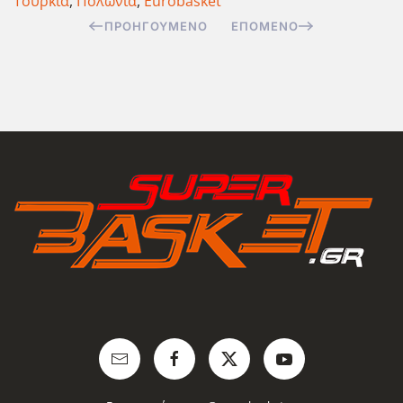
Τουρκία
,
Πολωνία
,
Eurobasket
ΠΡΟΗΓΟΎΜΕΝΟ
ΕΠΌΜΕΝΟ