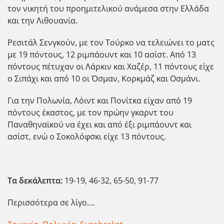
τον νικητή του προημιτελικού ανάμεσα στην Ελλάδα
και την Λιθουανία.
Ρεσιτάλ Σενγκούν, με τον Τούρκο να τελειώνει το ματς
με 19 πόντους, 12 ριμπάουντ και 10 ασίστ. Από 13
πόντους πέτυχαν οι Λάρκιν και Χαζέρ, 11 πόντους είχε
ο Σιπάχι και απ΄ό 10 οι Όσμαν, Κορκμάζ και Οσμάνι.
Για την Πολωνία, Λόιντ και Πονίτκα είχαν από 19
πόντους έκαστος, με τον πρώην γκαρντ του
Παναθηναϊκού να έχει και από έξι ριμπάουντ και
ασίστ, ενώ ο Σοκολόφσκι είχε 13 πόντους.
Τα δεκάλεπτα:
19-19, 46-32, 65-50, 91-77
Περισσότερα σε λίγο….