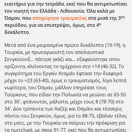
εισιτήριο για την τετράδα, εκεί που θα αντιμετωπίσει
τον νικητή του Ελλάδα - Λιθουανία. Όλα καλά με
ης
Όσμαν, που
αποχώρησε τραυματίας
στα μισά της 3
ο
περιόδου, για να επιστρέψει, όμως, στο 4
δεκάλεπτο.
Μετά από ένα μοιρασμένκ πρώτο δεκάλεπτο (19-19), η
Τουρκία, με πρωταγωνιστή τον απολαυστικό
Σενγκούννξ... πάτησε γκάζι και... εξαφανίστηκε στον
ορίζοντα, κλείνοντας το ημίχρονο στο +14 (46-32). Το
συγκρότημα του Εργκίν Αταμάν έφτασε την διαφορά
μέχρι το +23 (63-40), όμως ο τραυματισμός, λίγα λεπτ΄ά
νωρίτερα, του Όσμαν, μάλλον επηρέασε τους
Το΄ύρκους, που είδαν την Πολωνία να μειώνει σε 65-50
στο 30', φτάνοντας, μάλιστα, μέχρι τους 8 (78-70) στο
34'. Δύο τρίποντα των Χαζέρ και Οσμάνι και τέσσερις
πόντοι του Σενγκούν, όμως, για το 88-75, έβαλαν τέλος
στο ματς, με την Τουρκία να παίρνει την πρόκριση για
τα ημιτελικά, με σκορ 91-77, εκεί που θα αντιμετωπίσει