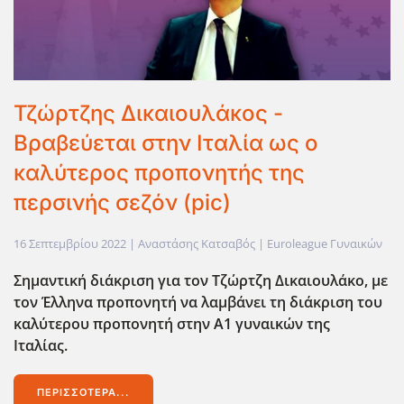
Τζώρτζης Δικαιουλάκος -
Βραβεύεται στην Ιταλία ως ο
καλύτερος προπονητής της
περσινής σεζόν (pic)
16 Σεπτεμβρίου 2022
| Αναστάσης Κατσαβός |
Euroleague Γυναικών
Σημαντική διάκριση για τον Τζώρτζη Δικαιουλάκο, με
τον Έλληνα προπονητή να λαμβάνει τη διάκριση του
καλύτερου προπονητή στην Α1 γυναικών της
Ιταλίας.
ΠΕΡΙΣΣΌΤΕΡΑ...