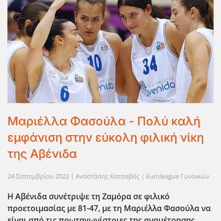
Μαριέλλα Φασούλα - Πολύ καλή
εμφάνιση στην εύκολη φιλική νίκη
της Αβένιδα
24 Σεπτεμβρίου 2022
| Αναστάσης Κατσαβός |
Euroleague Γυναικών
Η Αβένιδα συνέτριψε τη Ζαμόρα σε φιλικό
προετοιμασίας με 81-47, με τη Μαριέλλα Φασούλα να
είναι από τις πρωταγωνίστριες της αναμέτρησης.