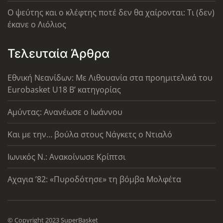
Ο ψεύτης και ο κλέφτης ποτέ δεν θα χαίρονται: Τι (δεν)
έκανε ο Λιόλιος
Τελευταία Άρθρα
Εθνική Νεανίδων: Με Λιθουανία στα προημιτελικά του
Eurobasket U18 Β’ κατηγορίας
Αμύντας: Ανανέωσε ο Ιωάννου
Και με την… βούλα στους Νάγκετς ο Ντιαλό
Ιωνικός Ν.: Ανακοίνωσε Κρίπτσι
Αχαγια ’82: «Πυροδότησε» τη βόμβα Μολφέτα
© Copyright 2023 SuperBasket