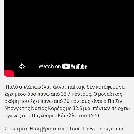
Πολύ απλά, κανένας άλλος παίκτης δεν κατάφερε να
έχει μέσο όρο πάνω από 33.7 πόντους. Ο μοναδικός
ακόμη που έχει πάνω από 30 πόντους είναι ο Πα Σιν
Ντονγκ της Νότιας Κορέας με 32.6 μ.ο. πόντων σε οχτώ
αγώνες στο Παγκόσμιο Κύπελλο του 1970.
Στην τρίτη θέση βρίσκεται ο Γουέι Πινγκ Τσάνγκ από