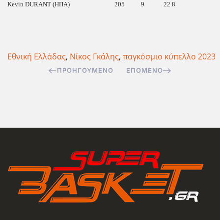
Kevin DURANT (ΗΠΑ)
205
9
22.8
Εθνική Ελλάδας
,
Νίκος Γκάλης
,
παγκόσμιο κύπελλο 2023
ΠΡΟΗΓΟΎΜΕΝΟ
ΕΠΌΜΕΝΟ