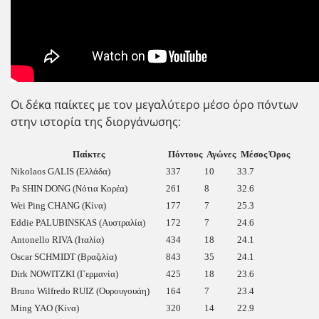
Οι δέκα παίκτες με τον μεγαλύτερο μέσο όρο πόντων
στην ιστορία της διοργάνωσης:
Παίκτες
Πόντους
Αγώνες
Μέσος Όρος
Nikolaos GALIS (Ελλάδα)
337
10
33.7
Pa SHIN DONG (Νότια Κορέα)
261
8
32.6
Wei Ping CHANG (Κίνα)
177
7
25.3
Eddie PALUBINSKAS (Αυστραλία)
172
7
24.6
Antonello RIVA (Ιταλία)
434
18
24.1
Oscar SCHMIDT (Βραζιλία)
843
35
24.1
Dirk NOWITZKI (Γερμανία)
425
18
23.6
Bruno Wilfredo RUIZ (Ουρουγουάη)
164
7
23.4
Ming YAO (Κίνα)
320
14
22.9