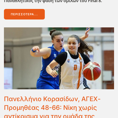
Παναθλητικός την φάση των ομίλων του Final
8.
ΠΕΡΙΣΣΌΤΕΡΑ...
Πανελλήνιο Κορασίδων, ΑΓΕΧ-
Προμηθέας 48-66: Νίκη χωρίς
αντίκρισμα για την ομάδα της