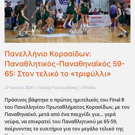
Πανελλήνιο Κορασίδων:
Παναθλητικός-Παναθηναϊκός 59-
65: Στον τελικό το «τριφύλλι»
27 Ιουνίου 2026
| Γιάννης Γιαννουδάκης |
Ελλάδα
Πράσινος βάφτηκε ο πρώτος ημιτελικός του Final
8
του Πανελληνίου Πρωταθλήματος Κορασίδων, με τον
Παναθηναϊκό, μετά από ένα παιχνίδι για… γερά
νεύρα, να επικρατεί του Παναθλητικού με 65-59,
παίρνοντας το εισιτήριο για τον μεγάλο τελικό της