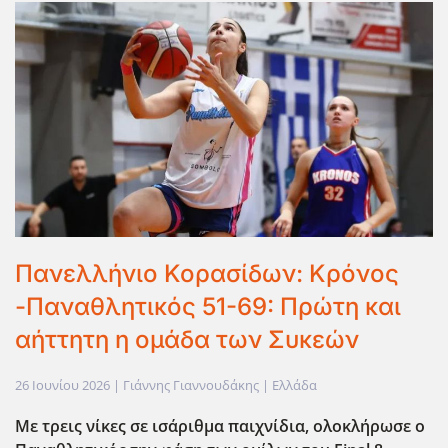
Πανελλήνιο Κορασίδων: Κρόνος
-Παναθλητικός 51-69: Πρώτη και
αήττητη η ομάδα των Συκεών
26 Ιουνίου 2026
| Γιάννης Γιαννουδάκης |
Ελλάδα
Με τρεις νίκες σε ισάριθμα παιχνίδια, ολοκλήρωσε ο