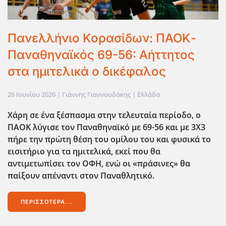
Πανελλήνιο Κορασίδων: ΠΑΟΚ-
Παναθηναϊκός 69-56: Αήττητος
στα ημιτελικά ο δικέφαλος
26 Ιουνίου 2026
| Γιάννης Γιαννουδάκης |
Ελλάδα
Χάρη σε ένα ξέσπασμα στην τελευταία περίοδο, ο
ΠΑΟΚ λύγισε τον Παναθηναϊκό με 69-56 και με 3Χ3
πήρε την πρώτη θέση του ομίλου του και φυσικά το
εισιτήριο για τα ημιτελικά, εκεί που θα
αντιμετωπίσει τον ΟΦΗ, ενώ οι «πράσινες» θα
παίξουν απέναντι στον Παναθλητικό.
ΠΕΡΙΣΣΌΤΕΡΑ...