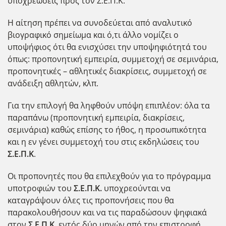
υποχρεώσεις προς τον Σ.Ε.Π.Κ.
Η αίτηση πρέπει να συνοδεύεται από αναλυτικό
βιογραφικό σημείωμα και ό,τι άλλο νομίζει ο
υποψήφιος ότι θα ενισχύσει την υποψηφιότητά του
όπως: προπονητική εμπειρία, συμμετοχή σε σεμινάρια,
προπονητικές – αθλητικές διακρίσεις, συμμετοχή σε
ανάδειξη αθλητών, κλπ.
Για την επιλογή θα ληφθούν υπόψη επιπλέον: όλα τα
παραπάνω (προπονητική εμπειρία, διακρίσεις,
σεμινάρια) καθώς επίσης το ήθος, η προσωπικότητα
και η εν γένει συμμετοχή του στις εκδηλώσεις του
Σ.Ε.Π.Κ
.
Οι προπονητές που θα επιλεχθούν για το πρόγραμμα
υποτροφιών του
Σ.Ε.Π.Κ.
υποχρεούνται να
καταγράψουν όλες τις προπονήσεις που θα
παρακολουθήσουν και να τις παραδώσουν ψηφιακά
στον
Σ.Ε.Π.Κ.
εντός δύο μηνών από την επιστροφή