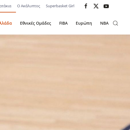
ατάκια
Ο Ακάλυπτος
Superbasket Girl
λλάδα
Εθνικές Ομάδες
FIBA
Ευρώπη
NBA