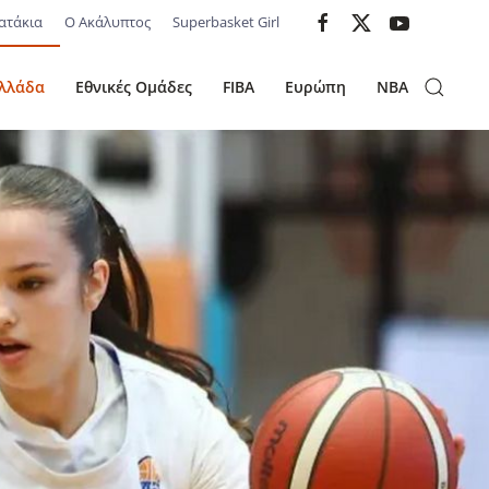
ατάκια
Ο Ακάλυπτος
Superbasket Girl
λλάδα
Εθνικές Ομάδες
FIBA
Ευρώπη
NBA