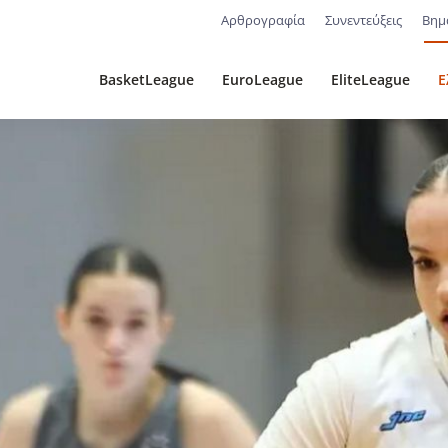
Αρθρογραφία
Συνεντεύξεις
Βημ
BasketLeague
EuroLeague
EliteLeague
Ε