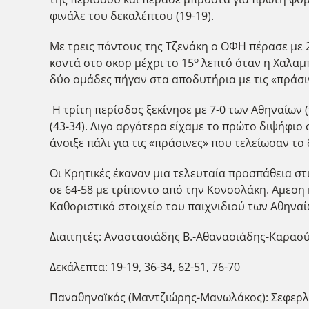
φινάλε του δεκαλέπτου (19-19).
Με τρεις πόντους της Τζενάκη ο ΟΦΗ πέρασε με 2
ο
κοντά στο σκορ μέχρι το 15
λεπτό όταν η Χαλαμπ
δύο ομάδες πήγαν στα αποδυτήρια με τις «πράσι
Η τρίτη περίοδος ξεκίνησε με 7-0 των Αθηναίων 
(43-34). Λιγο αργότερα είχαμε το πρώτο διψήφιο
άνοιξε πάλι για τις «πράσινες» που τελείωσαν το
Οι Κρητικές έκαναν μια τελευταία προσπάθεια στ
σε 64-58 με τρίποντο από την Κονσολάκη. Αμεση 
Καθοριστικό στοιχείο του παιχνιδιού των Αθηναί
Διαιτητές: Αναστασιάδης Β.-Αθανασιάδης-Καραο
Δεκάλεπτα: 19-19, 36-34, 62-51, 76-70
Παναθηναϊκός (Μαντζιώρης-Μανωλάκος): Σεφερλή 