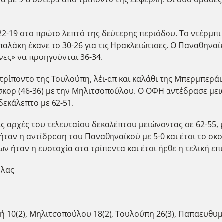
2-19 στο πρώτο λεπτό της δεύτερης περιόδου. Το ντέρμπι 
αλάκη έκανε το 30-26 για τις Ηρακλειώτισες. Ο Παναθηναϊ
νες» να προηγούνται 36-34.
(τρίποντο της Τουλούπη, λέι-απ και καλάθι της Μπερμπεράι
 σκορ (46-36) με την Μηλιτσοπούλου. Ο ΟΦΗ αντέδρασε μει
 δεκάλεπτο με 62-51.
ις αρχές του τελευταίου δεκαλέπτου μειώνοντας σε 62-55, 
ήταν η αντίδραση του Παναθηναϊκού με 5-0 και έτσι το σκ
ων ήταν η ευστοχία στα τρίποντα και έτσι ήρθε η τελική ε
ύλας
10(2), Μηλιτσοπούλου 18(2), Τουλούπη 26(3), Παπαευθυμί