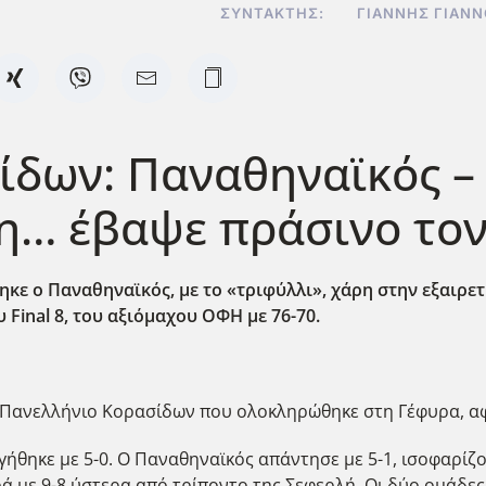
ΣΥΝΤΆΚΤΗΣ:
ΓΙΆΝΝΗΣ ΓΙΑΝ
ίδων: Παναθηναϊκός –
η… έβαψε πράσινο τον
κε ο Παναθηναϊκός, με το «τριφύλλι», χάρη στην εξαιρ
 Final
8, του αξιόμαχου ΟΦΗ με 76-70.
Πανελλήνιο Κορασίδων που ολοκληρώθηκε στη Γέφυρα, αφο
ήθηκε με 5-0. Ο Παναθηναϊκός απάντησε με 5-1, ισοφαρίζον
ά με 9-8 ύστερα από τρίποντο της Σεφερλή. Οι δύο ομάδε