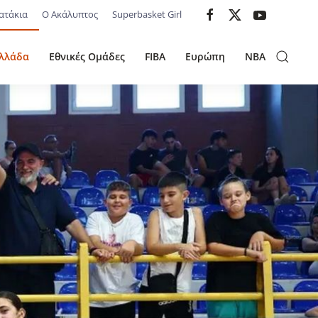
ατάκια
Ο Ακάλυπτος
Superbasket Girl
λλάδα
Εθνικές Ομάδες
FIBA
Ευρώπη
NBA