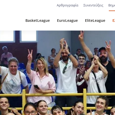
Αρθρογραφία
Συνεντεύξεις
Βημ
BasketLeague
EuroLeague
EliteLeague
Ε