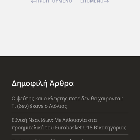
ΠΡΟΗΓΟΎΜΕΝΟ
ΕΠΌΜΕΝΟ
Δημοφιλή Άρθρα
Ο ψεύτης και ο κλέφτης ποτέ δεν θα χαίρονται:
Τι (δεν) έκανε ο Λιόλιος
Εθνική Νεανίδων: Με Λιθουανία στα
προημιτελικά του Eurobasket U18 Β’ κατηγορίας