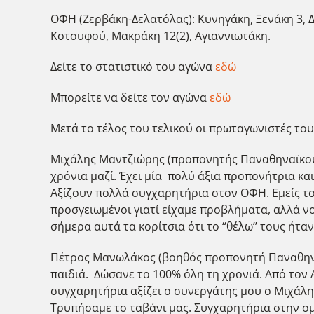
ΟΦΗ (Ζερβάκη-Δελατόλας): Κυνηγάκη, Ξενάκη 3, Δ
Κοτσυφού, Μακράκη 12(2), Αγιαννιωτάκη.
Δείτε το στατιστικό του αγώνα
εδώ
Μπορείτε να δείτε τον αγώνα
εδώ
Μετά το τέλος του τελικού οι πρωταγωνιστές το
Μιχάλης Μαντζιώρης (προπονητής Παναθηναϊκού):
χρόνια μαζί. Έχει μία πολύ άξια προπονήτρια και
Αξίζουν πολλά συγχαρητήρια στον ΟΦΗ. Εμείς το
προσγειωμένοι γιατί είχαμε προβλήματα, αλλά ν
σήμερα αυτά τα κορίτσια ότι το “θέλω’’ τους ήτ
Πέτρος Μανωλάκος (βοηθός προπονητή Παναθηναϊ
παιδιά. Δώσανε το 100% όλη τη χρονιά. Από τον
συγχαρητήρια αξίζει ο συνεργάτης μου ο Μιχάλης
Τρυπήσαμε το ταβάνι μας. Συγχαρητήρια στην ο