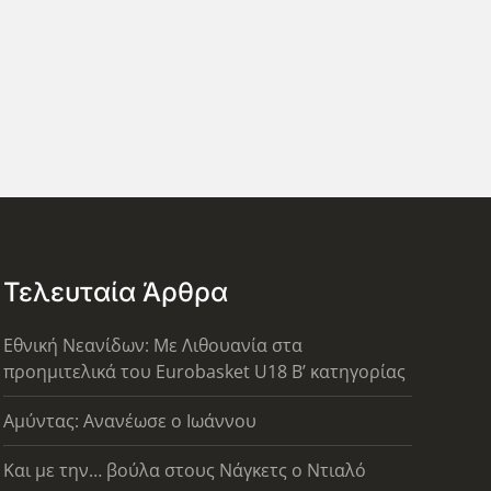
Τελευταία Άρθρα
Εθνική Νεανίδων: Με Λιθουανία στα
προημιτελικά του Eurobasket U18 Β’ κατηγορίας
Αμύντας: Ανανέωσε ο Ιωάννου
Και με την… βούλα στους Νάγκετς ο Ντιαλό