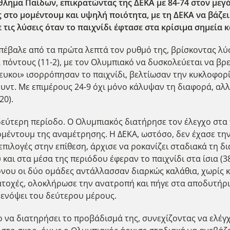
ημα Παίδων, επικρατώντας της ΔΕΚΑ με 84-74 στον μεγά
ς στο μομέντουμ και υψηλή ποιότητα, με τη ΔΕΚΑ να βάζε
 τις λύσεις όταν το παιχνίδι έφτασε στα κρίσιμα σημεία 
πέβαλε από τα πρώτα λεπτά τον ρυθμό της, βρίσκοντας λύσ
 πόντους (11-2), με τον Ολυμπιακό να δυσκολεύεται να βρε
ευκοι» ισορρόπησαν το παιχνίδι, βελτίωσαν την κυκλοφορί
υντ. Με επιμέρους 24-9 όχι μόνο κάλυψαν τη διαφορά, αλ
20).
εύτερη περίοδο. Ο Ολυμπιακός διατήρησε τον έλεγχο στα 
 μομέντουμ της αναμέτρησης. Η ΔΕΚΑ, ωστόσο, δεν έχασε τη
επιλογές στην επίθεση, άρχισε να ροκανίζει σταδιακά τη 
και στα μέσα της περιόδου έφεραν το παιχνίδι στα ίσια (3
νου οι δύο ομάδες αντάλλασσαν διαρκώς καλάθια, χωρίς κα
κατοχές, ολοκλήρωσε την ανατροπή και πήγε στα αποδυτήρ
ενόψει του δεύτερου μέρους.
 να διατηρήσει το προβάδισμά της, συνεχίζοντας να ελέγχ