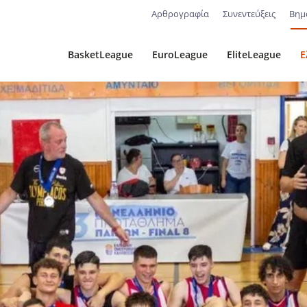
Αρθρογραφία
Συνεντεύξεις
Βημ
BasketLeague
EuroLeague
EliteLeague
Ε