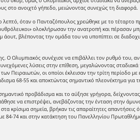
στο σκορ, όμως ο Ολυμπιακός άρχισε σταδιακά να ανεβάζ
ους στο ανοιχτό γήπεδο, μειώνοντας συνεχώς τη διαφορά.
ο λεπτό, όταν ο Πανταζόπουλος χρεώθηκε με το τέταρτο 
 «ερυθρόλευκοι» ολοκλήρωσαν την ανατροπή και πέρασαν μπ
ιμ άουτ, βλέποντας την ομάδα του να υποπίπτει σε διαδοχι
ης. Ο Ολυμπιακός συνέχισε να επιβάλλει τον ρυθμό του, 
υνεχόμενες λύσεις στην επίθεση, μεγαλώνοντας σταδιακά 
 των Πειραιωτών, οι οποίοι έκλεισαν την τρίτη περίοδο με
δισμα 68-55 και αποκτώντας σημαντικό πλεονέκτημα για τη
ημαντικό προβάδισμα και το αύξησε γρήγορα, δείχνοντας ν
πάθησε να επιστρέψει, ανεβάζοντας την ένταση στην άμυνα
στα κρίσιμα σημεία, βρήκαν τις απαραίτητες απαντήσεις ό
 με 84-74 και στην κατάκτηση του Πανελληνίου Πρωταθλήμ