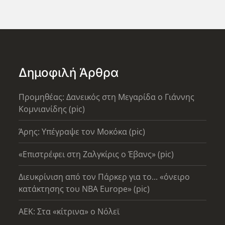
Δημοφιλή Άρθρα
Προμηθέας: Δανεικός στη Μεγαρίδα ο Γιάννης
Κομνιανίδης (pic)
Άρης: Υπέγραψε τον Μοκόκα (pic)
«Επιστρέφει στη Ζαλγκίρις ο Έβανς» (pic)
Διευκρίνιση από τον Πάρκερ για το... «όνειρο
κατάκτησης του ΝΒΑ Europe» (pic)
AEK: Στα «κίτρινα» ο Νόλεϊ