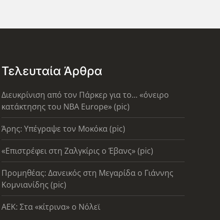
Τελευταία Άρθρα
Διευκρίνιση από τον Πάρκερ για το... «όνειρο
κατάκτησης του ΝΒΑ Europe» (pic)
Άρης: Υπέγραψε τον Μοκόκα (pic)
«Επιστρέφει στη Ζαλγκίρις ο Έβανς» (pic)
Προμηθέας: Δανεικός στη Μεγαρίδα ο Γιάννης
Κομνιανίδης (pic)
AEK: Στα «κίτρινα» ο Νόλεϊ