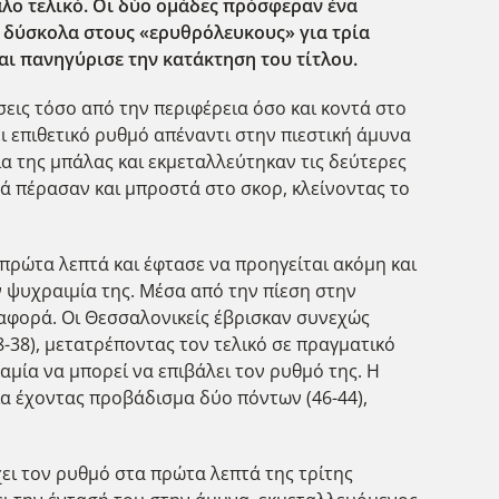
λο τελικό. Οι δύο ομάδες πρόσφεραν ένα
ι δύσκολα στους «ερυθρόλευκους» για τρία
και πανηγύρισε την κατάκτηση του τίτλου.
εις τόσο από την περιφέρεια όσο και κοντά στο
ι επιθετικό ρυθμό απέναντι στην πιεστική άμυνα
α της μπάλας και εκμεταλλεύτηκαν τις δεύτερες
λά πέρασαν και μπροστά στο σκορ, κλείνοντας το
πρώτα λεπτά και έφτασε να προηγείται ακόμη και
ν ψυχραιμία της. Μέσα από την πίεση στην
διαφορά. Οι Θεσσαλονικείς έβρισκαν συνεχώς
8-38), μετατρέποντας τον τελικό σε πραγματικό
μία να μπορεί να επιβάλει τον ρυθμό της. Η
ια έχοντας προβάδισμα δύο πόντων (46-44),
ει τον ρυθμό στα πρώτα λεπτά της τρίτης