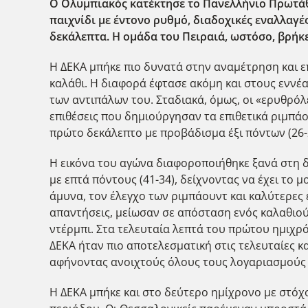
Ο Ολυμπιακός κατέκτησε το Πανελλήνιο Πρωτάθλ
παιχνίδι με έντονο ρυθμό, διαδοχικές εναλλαγέ
δεκάλεπτα. Η ομάδα του Πειραιά, ωστόσο, βρήκε
Η ΔΕΚΑ μπήκε πιο δυνατά στην αναμέτρηση και ε
καλάθι. Η διαφορά έφτασε ακόμη και στους εννέα
των αντιπάλων του. Σταδιακά, όμως, οι «ερυθρόλ
επιθέσεις που δημιούργησαν τα επιθετικά ριμπάο
πρώτο δεκάλεπτο με προβάδισμα έξι πόντων (26-
Η εικόνα του αγώνα διαφοροποιήθηκε ξανά στη δ
με επτά πόντους (41-34), δείχνοντας να έχει το
άμυνα, τον έλεγχο των ριμπάουντ και καλύτερες 
απαντήσεις, μείωσαν σε απόσταση ενός καλαθιού 
ντέρμπι. Στα τελευταία λεπτά του πρώτου ημιχρό
ΔΕΚΑ ήταν πιο αποτελεσματική στις τελευταίες 
αφήνοντας ανοιχτούς όλους τους λογαριασμούς 
Η ΔΕΚΑ μπήκε και στο δεύτερο ημίχρονο με στόχο