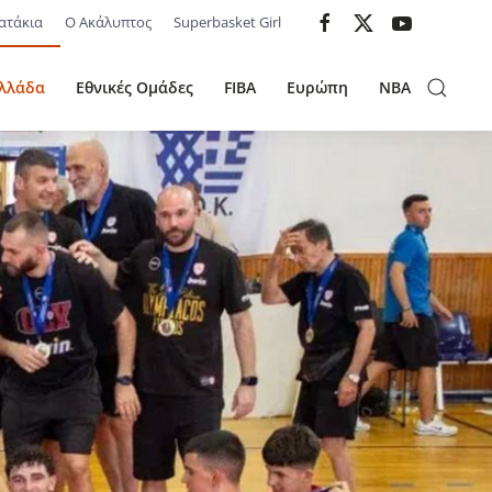
ατάκια
Ο Ακάλυπτος
Superbasket Girl
λλάδα
Εθνικές Ομάδες
FIBA
Ευρώπη
NBA